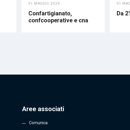
01 MAGGIO 2024
01 MA
Confartigianato,
Da 21
confcooperative e cna
Aree associati
Comunica