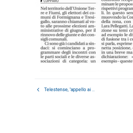
chevron_left
Telestense, 'appello ai ...