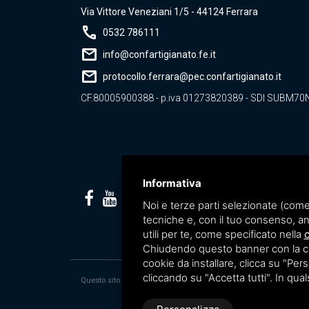
Via Vittore Veneziani 1/5 - 44124 Ferrara
call
0532 786111
mail
info@confartigianato.fe.it
mail
protocollo.ferrara@pec.confartigianato.it
CF.80005900388 - p.iva 01273820389 - SDI SUBM70
Informativa
Noi e terze parti selezionate (come
tecniche e, con il tuo consenso, an
utili per te, come specificato nella
c
Chiudendo questo banner con la croc
cookie da installare, clicca su "Perso
cliccando su "Accetta tutti". In qua
Questo sito è protetto da Google reCAPTCHA v3,
Privacy Policy
e