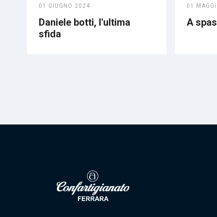
01 GIUGNO 2024
01 MAGGI
Daniele botti, l'ultima
A spass
sfida