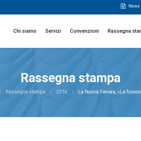
feed
News 
Chi siamo
Servizi
Convenzioni
Rassegna st
Rassegna stampa
ate_next
navigate_next
navigate_next
Rassegna stampa
2016
La Nuova Ferrara, «La fusione 