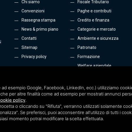
Chi siamo
Fiscale Tributario
Convenzioni
Paghe e contributi
Rassegna stampa
Credito e finanza
News & primo piano
Categorie e mercato
Contatti
Ambiente e sicurezza
N
Sitemap
Patronato
Privacy policy
Formazione
Welfare aziendale
Energia e Gas
Tutti i servizi
 ad esempio Google, Facebook, LinkedIn, ecc.) utilizziamo cookie o
che per altre finalità come ad esempio per mostrati annunci perso
ookie policy
.
etta o cliccando su "Rifiuta", verranno utilizzati solamente cooki
nalizza". Se preferisci, puoi acconsentire all'utilizzo di tutti i cook
lsiasi momento potrai modificare la scelta effettuata.
Terms of Service
di Google.