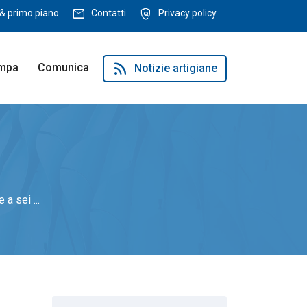
mail
policy
& primo piano
Contatti
Privacy policy
rss_feed
ampa
Comunica
Notizie artigiane
a sei ...