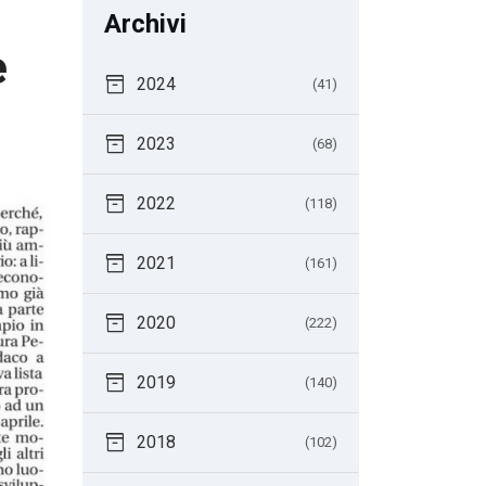
Archivi
e
inventory_2
2024
(41)
inventory_2
2023
(68)
inventory_2
2022
(118)
inventory_2
2021
(161)
inventory_2
2020
(222)
inventory_2
2019
(140)
inventory_2
2018
(102)