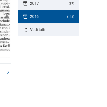
inventory_2
2017
(87)
inventory_2
2016
(113)
apps
Vedi tutti
chevron_right
...