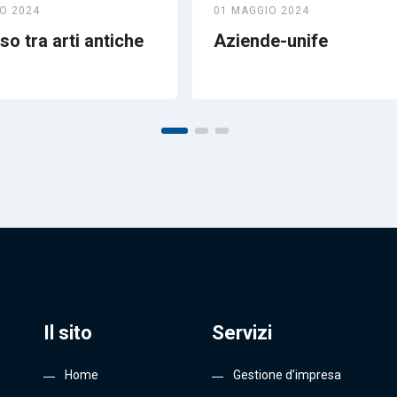
O 2024
01 MAGGIO 2024
o tra arti antiche
Aziende-unife
Il sito
Servizi
Home
Gestione d’impresa