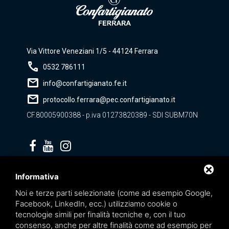
Via Vittore Veneziani 1/5 - 44124 Ferrara
call
0532 786111
mail
info@confartigianato.fe.it
mail
protocollo.ferrara@pec.confartigianato.it
CF.80005900388 - p.iva 01273820389 - SDI SUBM70N
Privacy policy
Informativa
Noi e terze parti selezionate (come ad esempio Google,
Facebook, LinkedIn, ecc.) utilizziamo cookie o
tecnologie simili per finalità tecniche e, con il tuo
consenso, anche per altre finalità come ad esempio per