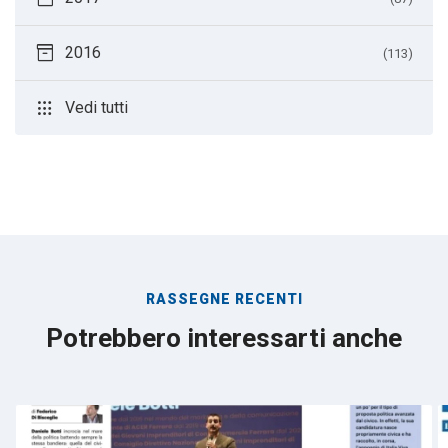
inventory_2
2016
(113)
apps
Vedi tutti
RASSEGNE RECENTI
Potrebbero interessarti anche