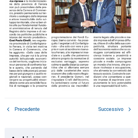
chevron_left
chevron_right
Precedente
Successivo