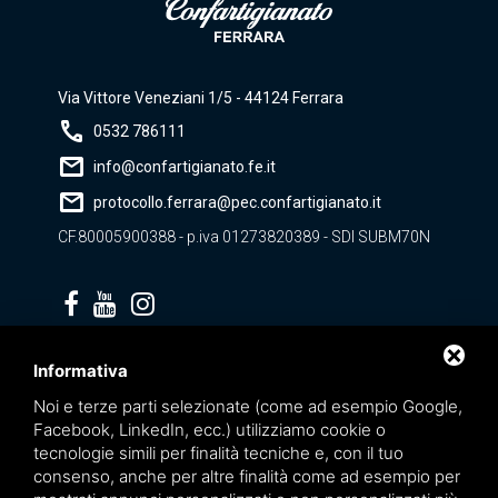
Via Vittore Veneziani 1/5 - 44124 Ferrara
call
0532 786111
mail
info@confartigianato.fe.it
mail
protocollo.ferrara@pec.confartigianato.it
CF.80005900388 - p.iva 01273820389 - SDI SUBM70N
Privacy policy
Informativa
Noi e terze parti selezionate (come ad esempio Google,
Facebook, LinkedIn, ecc.) utilizziamo cookie o
tecnologie simili per finalità tecniche e, con il tuo
consenso, anche per altre finalità come ad esempio per