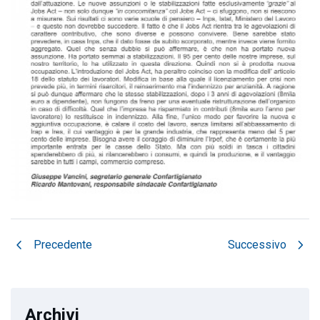
chevron_left
chevron_right
Precedente
Successivo
Archivi