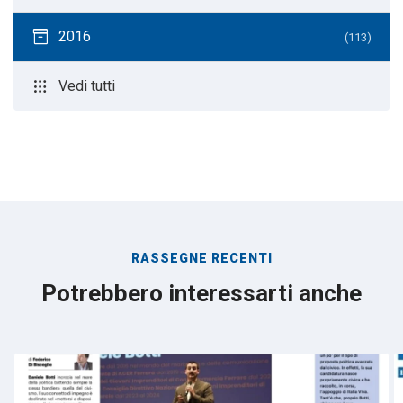
inventory_2
2016
(113)
apps
Vedi tutti
RASSEGNE RECENTI
Potrebbero interessarti anche