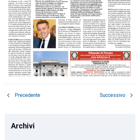
chevron_left
chevron_right
Precedente
Successivo
Archivi