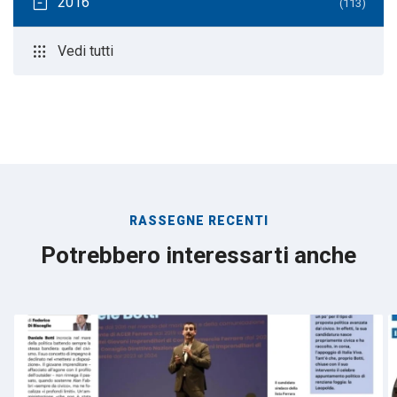
inventory_2
2016
(113)
apps
Vedi tutti
RASSEGNE RECENTI
Potrebbero interessarti anche