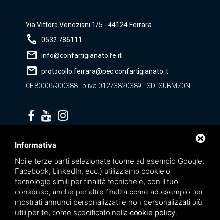
Via Vittore Veneziani 1/5 - 44124 Ferrara
call
0532 786111
mail
info@confartigianato.fe.it
mail
protocollo.ferrara@pec.confartigianato.it
CF.80005900388 - p.iva 01273820389 - SDI SUBM70N
Privacy policy
Informativa
Noi e terze parti selezionate (come ad esempio Google,
Facebook, LinkedIn, ecc.) utilizziamo cookie o
tecnologie simili per finalità tecniche e, con il tuo
consenso, anche per altre finalità come ad esempio per
mostrati annunci personalizzati e non personalizzati più
utili per te, come specificato nella
cookie policy
.