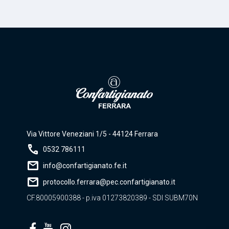
Via Vittore Veneziani 1/5 - 44124 Ferrara
call
0532 786111
mail
info@confartigianato.fe.it
mail
protocollo.ferrara@pec.confartigianato.it
CF.80005900388 - p.iva 01273820389 - SDI SUBM70N