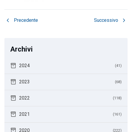
chevron_left
chevron_right
Precedente
Successivo
Archivi
inventory_2
2024
(41)
inventory_2
2023
(68)
inventory_2
2022
(118)
inventory_2
2021
(161)
inventory_2
2020
(222)