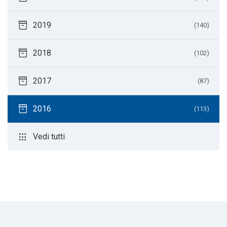
inventory_2
2019
(140)
inventory_2
2018
(102)
inventory_2
2017
(87)
inventory_2
2016
(113)
apps
Vedi tutti