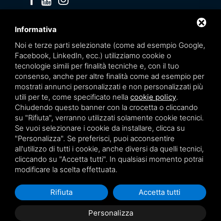
Privacy policy
Informativa
Noi e terze parti selezionate (come ad esempio Google,
Facebook, LinkedIn, ecc.) utilizziamo cookie o
tecnologie simili per finalità tecniche e, con il tuo
consenso, anche per altre finalità come ad esempio per
mostrati annunci personalizzati e non personalizzati più
utili per te, come specificato nella
cookie policy
.
Chiudendo questo banner con la crocetta o cliccando
su "Rifiuta", verranno utilizzati solamente cookie tecnici.
Se vuoi selezionare i cookie da installare, clicca su
"Personalizza". Se preferisci, puoi acconsentire
Questo sito è protetto da Google reCAPTCHA v3,
Privacy Policy
e
Terms of Service
all'utilizzo di tutti i cookie, anche diversi da quelli tecnici,
di Google.
cliccando su "Accetta tutti". In qualsiasi momento potrai
modificare la scelta effettuata.
Rifiuta
Accetta tutti
Personalizza