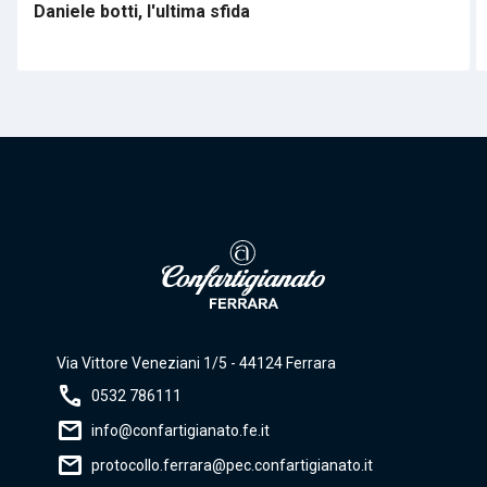
Daniele botti, l'ultima sfida
Via Vittore Veneziani 1/5 - 44124 Ferrara
call
0532 786111
mail
info@confartigianato.fe.it
mail
protocollo.ferrara@pec.confartigianato.it