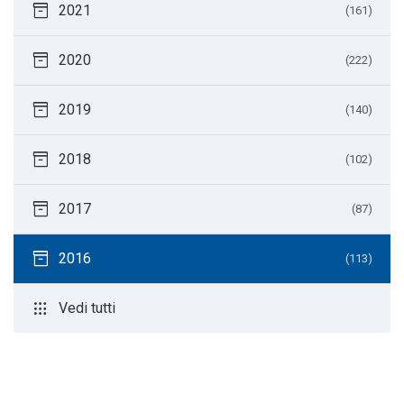
inventory_2
2021
(161)
inventory_2
2020
(222)
inventory_2
2019
(140)
inventory_2
2018
(102)
inventory_2
2017
(87)
inventory_2
2016
(113)
apps
Vedi tutti