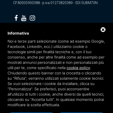
CF.80005900388 - p.iva 01273820389 - SDI SUBM70N
Privacy policy
Informativa
Noi e terze parti selezionate (come ad esempio Google,
Facebook, LinkedIn, ecc.) utilizziamo cookie o
tecnologie simili per finalità tecniche e, con il tuo
consenso, anche per altre finalità come ad esempio per
mostrati annunci personalizzati e non personalizzati più
utili per te, come specificato nella
cookie policy
.
Chiudendo questo banner con la crocetta o cliccando
su "Rifiuta", verranno utilizzati solamente cookie tecnici.
Se vuoi selezionare i cookie da installare, clicca su
"Personalizza". Se preferisci, puoi acconsentire
Questo sito è protetto da Google reCAPTCHA v3,
Privacy Policy
e
Terms of Service
all'utilizzo di tutti i cookie, anche diversi da quelli tecnici,
di Google.
cliccando su "Accetta tutti". In qualsiasi momento potrai
modificare la scelta effettuata.