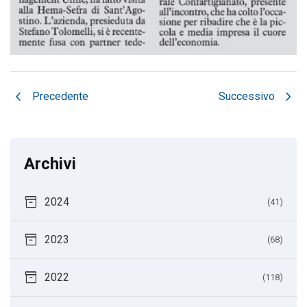
chevron_left
chevron_right
Precedente
Successivo
Archivi
inventory_2
2024
(41)
inventory_2
2023
(68)
inventory_2
2022
(118)