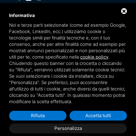
Privacy policy
Informativa
Noi e terze parti selezionate (come ad esempio Google,
Facebook, LinkedIn, ecc.) utilizziamo cookie o
tecnologie simili per finalità tecniche e, con il tuo
consenso, anche per altre finalità come ad esempio per
mostrati annunci personalizzati e non personalizzati più
utili per te, come specificato nella
cookie policy
.
Chiudendo questo banner con la crocetta o cliccando
su "Rifiuta", verranno utilizzati solamente cookie tecnici.
Se vuoi selezionare i cookie da installare, clicca su
"Personalizza". Se preferisci, puoi acconsentire
Questo sito è protetto da Google reCAPTCHA v3,
Privacy Policy
e
Terms of Service
all'utilizzo di tutti i cookie, anche diversi da quelli tecnici,
di Google.
cliccando su "Accetta tutti". In qualsiasi momento potrai
modificare la scelta effettuata.
Rifiuta
Accetta tutti
Personalizza