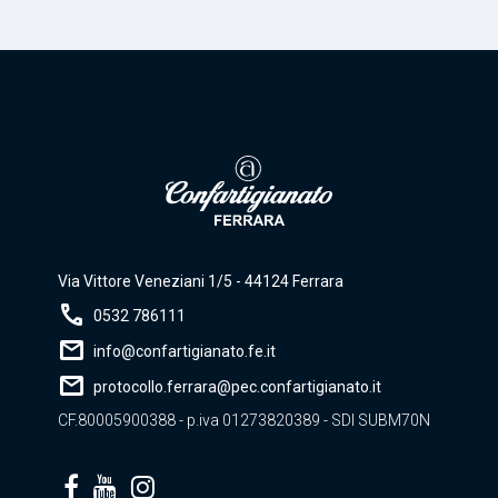
Via Vittore Veneziani 1/5 - 44124 Ferrara
call
0532 786111
mail
info@confartigianato.fe.it
mail
protocollo.ferrara@pec.confartigianato.it
CF.80005900388 - p.iva 01273820389 - SDI SUBM70N