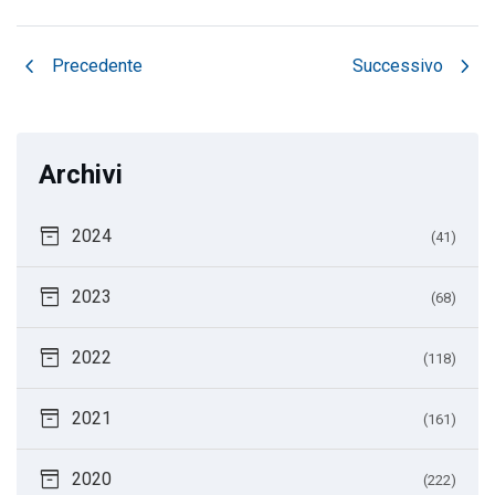
chevron_left
chevron_right
Precedente
Successivo
Archivi
inventory_2
2024
(41)
inventory_2
2023
(68)
inventory_2
2022
(118)
inventory_2
2021
(161)
inventory_2
2020
(222)