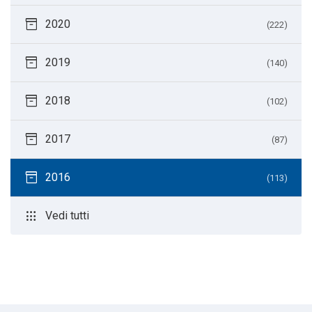
inventory_2
2020
(222)
inventory_2
2019
(140)
inventory_2
2018
(102)
inventory_2
2017
(87)
inventory_2
2016
(113)
apps
Vedi tutti