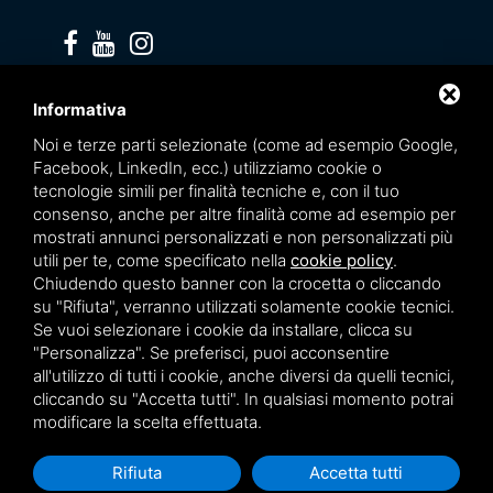
Privacy policy
Informativa
Noi e terze parti selezionate (come ad esempio Google,
Facebook, LinkedIn, ecc.) utilizziamo cookie o
tecnologie simili per finalità tecniche e, con il tuo
consenso, anche per altre finalità come ad esempio per
mostrati annunci personalizzati e non personalizzati più
utili per te, come specificato nella
cookie policy
.
Chiudendo questo banner con la crocetta o cliccando
su "Rifiuta", verranno utilizzati solamente cookie tecnici.
Se vuoi selezionare i cookie da installare, clicca su
"Personalizza". Se preferisci, puoi acconsentire
Questo sito è protetto da Google reCAPTCHA v3,
Privacy Policy
e
Terms of Service
all'utilizzo di tutti i cookie, anche diversi da quelli tecnici,
di Google.
cliccando su "Accetta tutti". In qualsiasi momento potrai
modificare la scelta effettuata.
Rifiuta
Accetta tutti