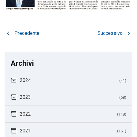
chevron_left
chevron_right
Precedente
Successivo
Archivi
inventory_2
2024
(41)
inventory_2
2023
(68)
inventory_2
2022
(118)
inventory_2
2021
(161)