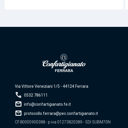
Via Vittore Veneziani 1/5 - 44124 Ferrara
call
0532 786111
mail
info@confartigianato.fe.it
mail
protocollo.ferrara@pec.confartigianato.it
CF.80005900388 - p.iva 01273820389 - SDI SUBM70N