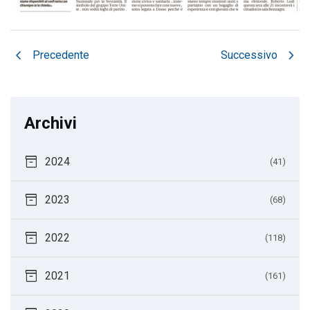
chevron_left
chevron_right
Precedente
Successivo
Archivi
inventory_2
2024
(41)
inventory_2
2023
(68)
inventory_2
2022
(118)
inventory_2
2021
(161)