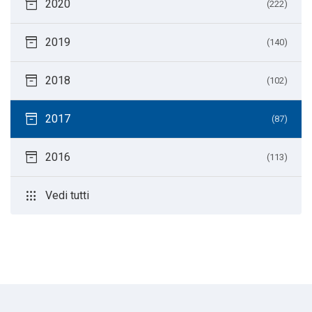
inventory_2
2020
(222)
inventory_2
2019
(140)
inventory_2
2018
(102)
inventory_2
2017
(87)
inventory_2
2016
(113)
apps
Vedi tutti