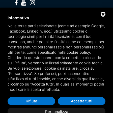
Privacy policy
Informativa
Noi e terze parti selezionate (come ad esempio Google,
Facebook, LinkedIn, ecc.) utilizziamo cookie o
tecnologie simili per finalità tecniche e, con il tuo
consenso, anche per altre finalità come ad esempio per
mostrati annunci personalizzati e non personalizzati più
utili per te, come specificato nella
cookie policy
.
Chiudendo questo banner con la crocetta o cliccando
su "Rifiuta", verranno utilizzati solamente cookie tecnici.
Se vuoi selezionare i cookie da installare, clicca su
"Personalizza". Se preferisci, puoi acconsentire
Questo sito è protetto da Google reCAPTCHA v3,
Privacy Policy
e
Terms of Service
all'utilizzo di tutti i cookie, anche diversi da quelli tecnici,
di Google.
cliccando su "Accetta tutti". In qualsiasi momento potrai
modificare la scelta effettuata.
Rifiuta
Accetta tutti
Personalizza