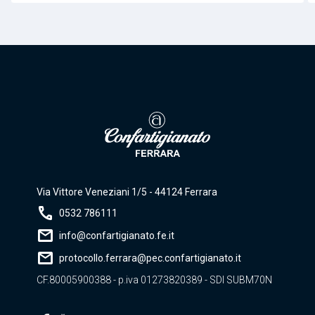
Via Vittore Veneziani 1/5 - 44124 Ferrara
call
0532 786111
mail
info@confartigianato.fe.it
mail
protocollo.ferrara@pec.confartigianato.it
CF.80005900388 - p.iva 01273820389 - SDI SUBM70N