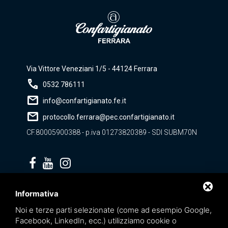
Via Vittore Veneziani 1/5 - 44124 Ferrara
call
0532 786111
mail
info@confartigianato.fe.it
mail
protocollo.ferrara@pec.confartigianato.it
CF.80005900388 - p.iva 01273820389 - SDI SUBM70N
Privacy policy
Informativa
Noi e terze parti selezionate (come ad esempio Google,
Facebook, LinkedIn, ecc.) utilizziamo cookie o