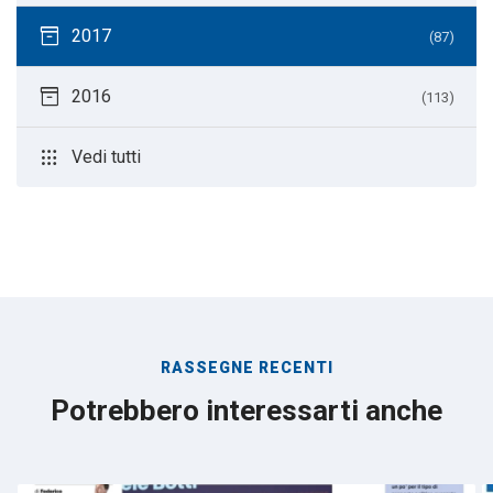
inventory_2
2017
(87)
inventory_2
2016
(113)
apps
Vedi tutti
RASSEGNE RECENTI
Potrebbero interessarti anche