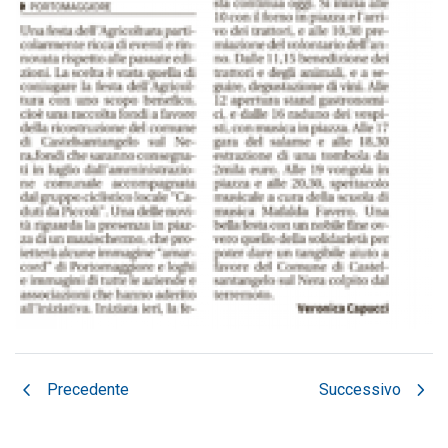
chevron_left
chevron_right
Precedente
Successivo