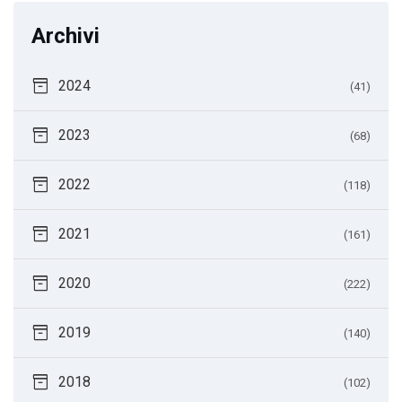
Archivi
inventory_2
2024
(41)
inventory_2
2023
(68)
inventory_2
2022
(118)
inventory_2
2021
(161)
inventory_2
2020
(222)
inventory_2
2019
(140)
inventory_2
2018
(102)