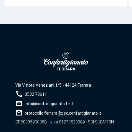
Via Vittore Veneziani 1/5 - 44124 Ferrara
call
0532 786111
mail
info@confartigianato.fe.it
mail
protocollo.ferrara@pec.confartigianato.it
CF.80005900388 - p.iva 01273820389 - SDI SUBM70N