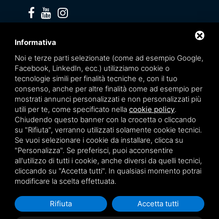
Privacy policy
Informativa
Noi e terze parti selezionate (come ad esempio Google,
Facebook, LinkedIn, ecc.) utilizziamo cookie o
tecnologie simili per finalità tecniche e, con il tuo
consenso, anche per altre finalità come ad esempio per
mostrati annunci personalizzati e non personalizzati più
utili per te, come specificato nella
cookie policy
.
Chiudendo questo banner con la crocetta o cliccando
su "Rifiuta", verranno utilizzati solamente cookie tecnici.
Se vuoi selezionare i cookie da installare, clicca su
"Personalizza". Se preferisci, puoi acconsentire
Questo sito è protetto da Google reCAPTCHA v3,
Privacy Policy
e
Terms of Service
all'utilizzo di tutti i cookie, anche diversi da quelli tecnici,
di Google.
cliccando su "Accetta tutti". In qualsiasi momento potrai
modificare la scelta effettuata.
Rifiuta
Accetta tutti