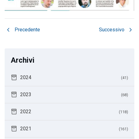
chevron_left
chevron_right
Precedente
Successivo
Archivi
inventory_2
2024
(41)
inventory_2
2023
(68)
inventory_2
2022
(118)
inventory_2
2021
(161)