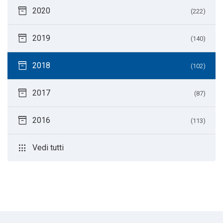
inventory_2
2020
(222)
inventory_2
2019
(140)
inventory_2
2018
(102)
inventory_2
2017
(87)
inventory_2
2016
(113)
apps
Vedi tutti