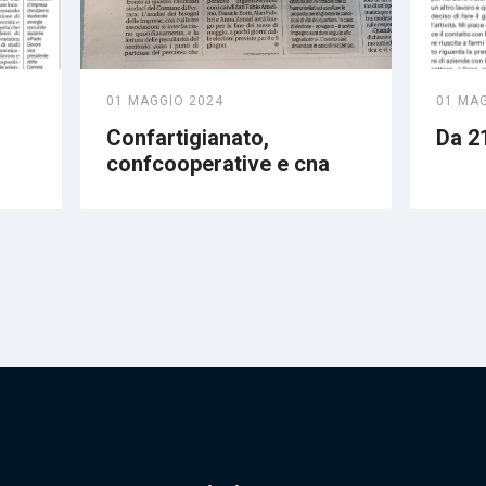
01 MAGGIO 2024
01 MA
Confartigianato,
Da 21
confcooperative e cna