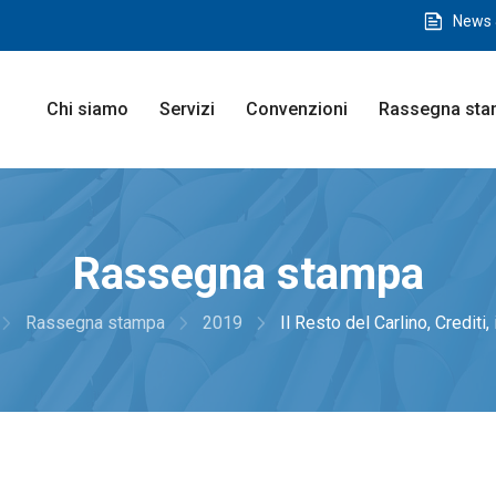
feed
News 
Chi siamo
Servizi
Convenzioni
Rassegna st
Rassegna stampa
igate_next
navigate_next
navigate_next
Rassegna stampa
2019
Il Resto del Carlino, Crediti, i