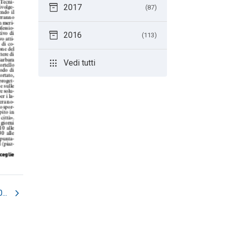
inventory_2
2017
(87)
inventory_2
2016
(113)
apps
Vedi tutti
chevron_right
...