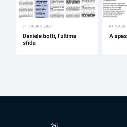
01 GIUGNO 2024
01 MAGGI
Daniele botti, l'ultima
A spass
sfida