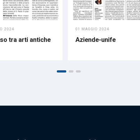
O 2024
01 MAGGIO 2024
o tra arti antiche
Aziende-unife