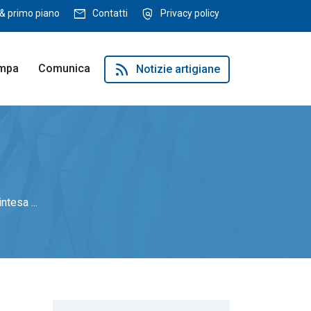
mail
policy
& primo piano
Contatti
Privacy policy
rss_feed
ampa
Comunica
Notizie artigiane
ntesa ...