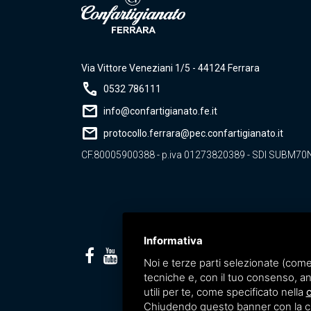
Via Vittore Veneziani 1/5 - 44124 Ferrara
call
0532 786111
mail
info@confartigianato.fe.it
mail
protocollo.ferrara@pec.confartigianato.it
CF.80005900388 - p.iva 01273820389 - SDI SUBM70
Informativa
Noi e terze parti selezionate (come
tecniche e, con il tuo consenso, an
utili per te, come specificato nella
c
Chiudendo questo banner con la croc