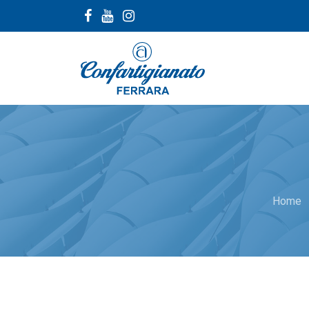
nav
Home