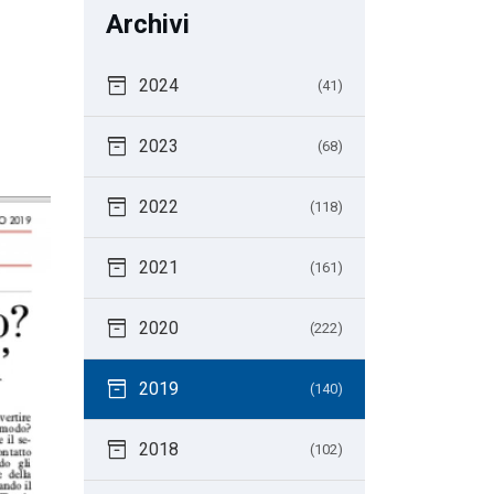
Archivi
inventory_2
2024
(41)
inventory_2
2023
(68)
inventory_2
2022
(118)
inventory_2
2021
(161)
inventory_2
2020
(222)
inventory_2
2019
(140)
inventory_2
2018
(102)