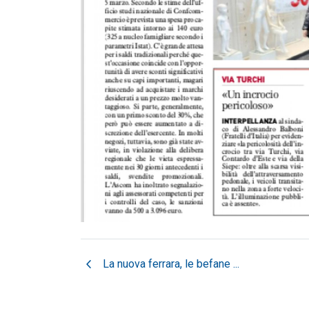
chevron_left
La nuova ferrara, le befane ...