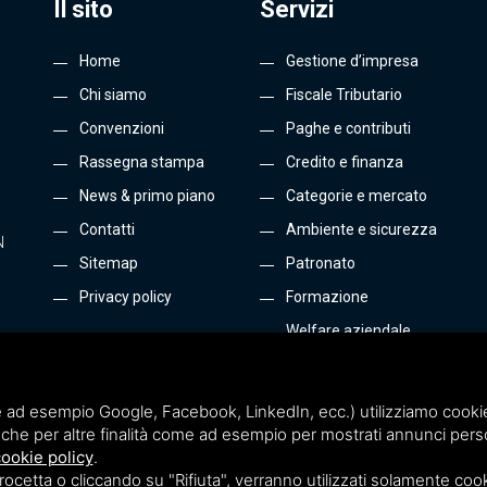
Il sito
Servizi
Home
Gestione d’impresa
Chi siamo
Fiscale Tributario
Convenzioni
Paghe e contributi
Rassegna stampa
Credito e finanza
News & primo piano
Categorie e mercato
Contatti
Ambiente e sicurezza
N
Sitemap
Patronato
Privacy policy
Formazione
Welfare aziendale
Energia e Gas
Tutti i servizi
 ad esempio Google, Facebook, LinkedIn, ecc.) utilizziamo cookie o
che per altre finalità come ad esempio per mostrati annunci perso
ookie policy
.
etta o cliccando su "Rifiuta", verranno utilizzati solamente cooki