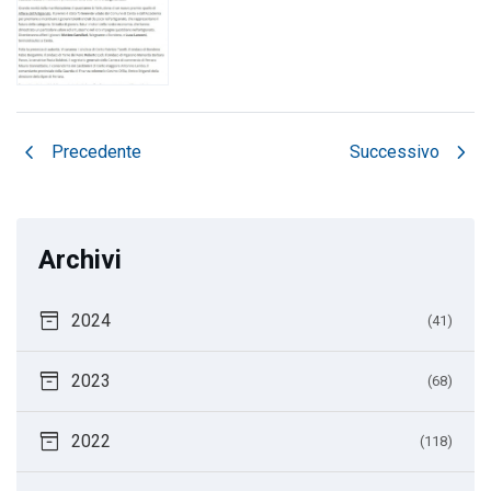
chevron_left
chevron_right
Precedente
Successivo
Archivi
inventory_2
2024
(41)
inventory_2
2023
(68)
inventory_2
2022
(118)