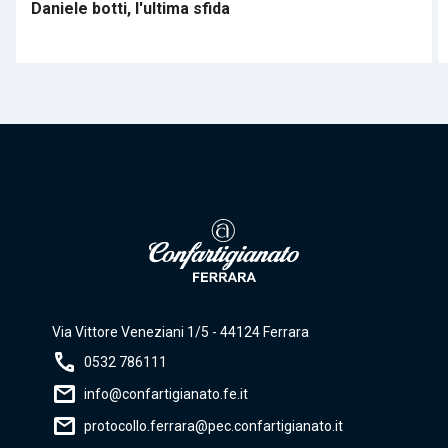
Daniele botti, l'ultima sfida
Via Vittore Veneziani 1/5 - 44124 Ferrara
call
0532 786111
mail
info@confartigianato.fe.it
mail
protocollo.ferrara@pec.confartigianato.it