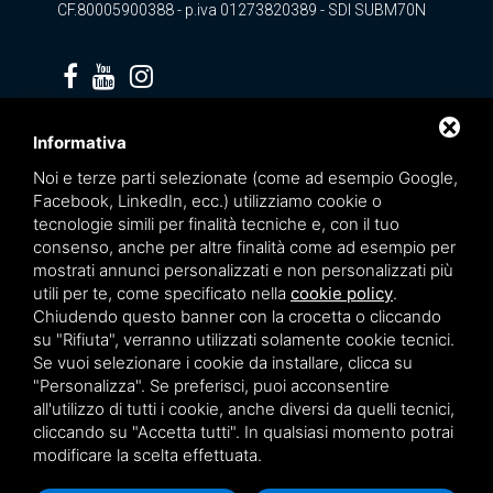
CF.80005900388 - p.iva 01273820389 - SDI SUBM70N
Privacy policy
Informativa
Noi e terze parti selezionate (come ad esempio Google,
Facebook, LinkedIn, ecc.) utilizziamo cookie o
tecnologie simili per finalità tecniche e, con il tuo
consenso, anche per altre finalità come ad esempio per
mostrati annunci personalizzati e non personalizzati più
utili per te, come specificato nella
cookie policy
.
Chiudendo questo banner con la crocetta o cliccando
su "Rifiuta", verranno utilizzati solamente cookie tecnici.
Se vuoi selezionare i cookie da installare, clicca su
"Personalizza". Se preferisci, puoi acconsentire
Questo sito è protetto da Google reCAPTCHA v3,
Privacy Policy
e
Terms of Service
all'utilizzo di tutti i cookie, anche diversi da quelli tecnici,
di Google.
cliccando su "Accetta tutti". In qualsiasi momento potrai
modificare la scelta effettuata.