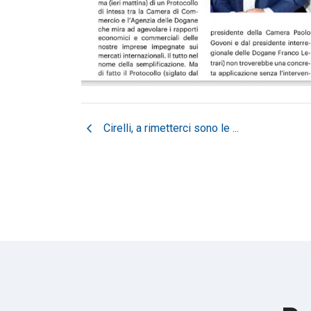
chevron_left
Cirelli, a rimetterci sono le ...