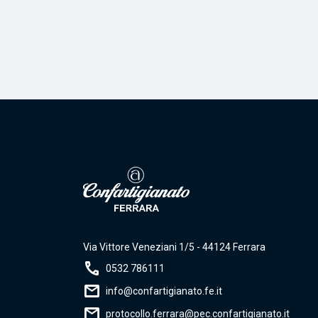
Via Vittore Veneziani 1/5 - 44124 Ferrara
call
0532 786111
mail
info@confartigianato.fe.it
mail
protocollo.ferrara@pec.confartigianato.it