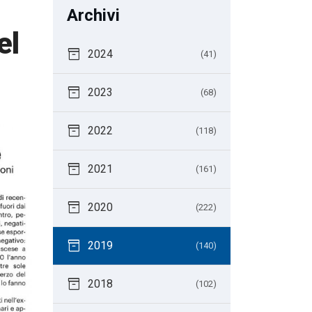
Archivi
el
inventory_2
2024
(41)
inventory_2
2023
(68)
inventory_2
2022
(118)
inventory_2
2021
(161)
inventory_2
2020
(222)
inventory_2
2019
(140)
inventory_2
2018
(102)