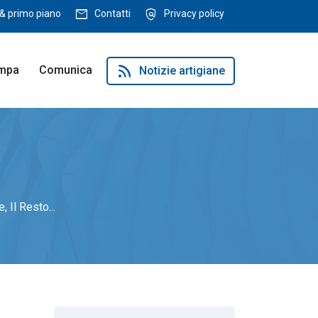
mail
policy
& primo piano
Contatti
Privacy policy
rss_feed
ampa
Comunica
Notizie artigiane
 Il Resto...