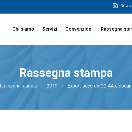
feed
News 
Chi siamo
Servizi
Convenzioni
Rassegna st
Rassegna stampa
navigate_next
navigate_next
Rassegna stampa
2019
Export, accordo CCIAA e dogane,