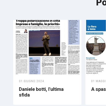
Po
01 GIUGNO 2024
01 MAGGI
Daniele botti, l'ultima
A spass
sfida