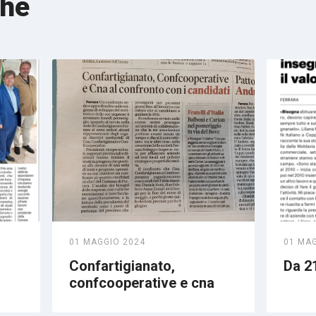
che
01 MAGGIO 2024
01 MA
Confartigianato,
Da 21
confcooperative e cna