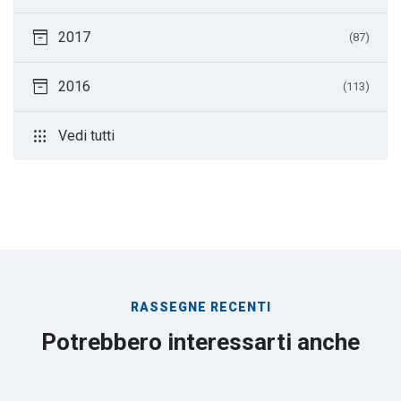
inventory_2
2017
(87)
inventory_2
2016
(113)
apps
Vedi tutti
RASSEGNE RECENTI
Potrebbero interessarti anche