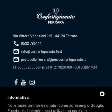
Via Vittore Veneziani 1/5 - 44124 Ferrara
call
0532 786111
mail
info@confartigianato.fe.it
mail
protocollo.ferrara@pec.confartigianato.it
CF.80005900388 - p.iva 01273820389 - SDI SUBM70N
Privacy policy
Informativa
Noi e terze parti selezionate (come ad esempio Google,
Facebook, LinkedIn, ecc.) utilizziamo cookie o