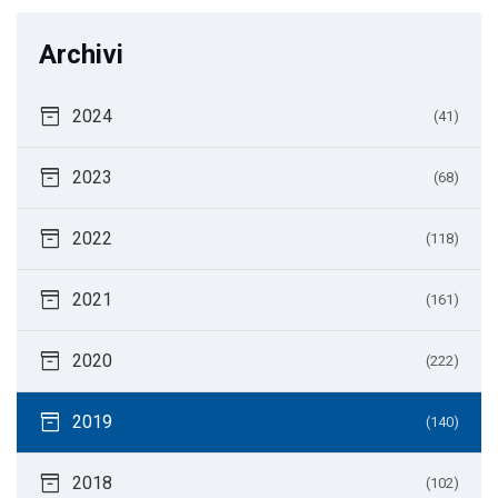
Archivi
inventory_2
2024
(41)
inventory_2
2023
(68)
inventory_2
2022
(118)
inventory_2
2021
(161)
inventory_2
2020
(222)
inventory_2
2019
(140)
inventory_2
2018
(102)