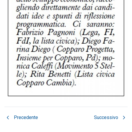
chevron_left
chevron_right
Precedente
Successivo