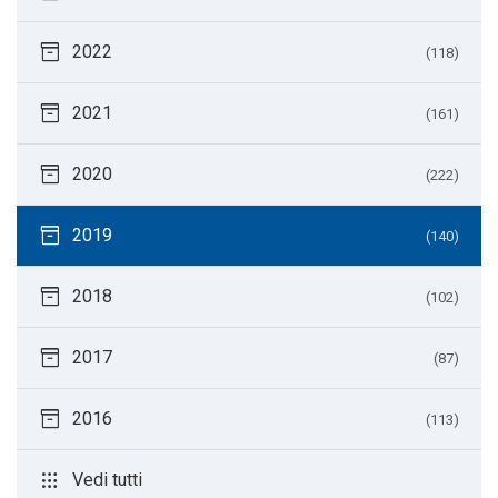
inventory_2
2022
(118)
inventory_2
2021
(161)
inventory_2
2020
(222)
inventory_2
2019
(140)
inventory_2
2018
(102)
inventory_2
2017
(87)
inventory_2
2016
(113)
apps
Vedi tutti