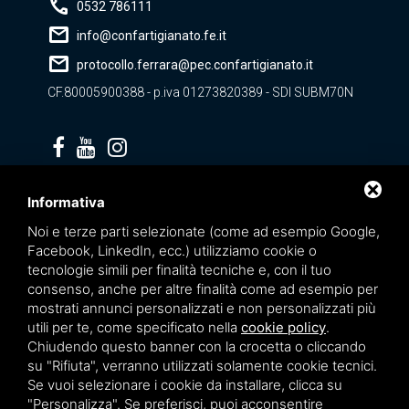
call
0532 786111
mail
info@confartigianato.fe.it
mail
protocollo.ferrara@pec.confartigianato.it
CF.80005900388 - p.iva 01273820389 - SDI SUBM70N
Privacy policy
Informativa
Noi e terze parti selezionate (come ad esempio Google,
Facebook, LinkedIn, ecc.) utilizziamo cookie o
tecnologie simili per finalità tecniche e, con il tuo
consenso, anche per altre finalità come ad esempio per
mostrati annunci personalizzati e non personalizzati più
utili per te, come specificato nella
cookie policy
.
Chiudendo questo banner con la crocetta o cliccando
su "Rifiuta", verranno utilizzati solamente cookie tecnici.
Se vuoi selezionare i cookie da installare, clicca su
"Personalizza". Se preferisci, puoi acconsentire