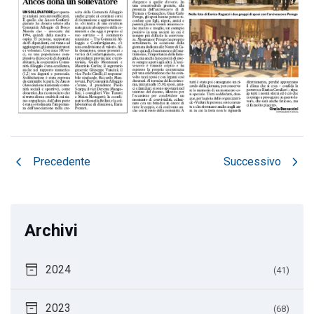
chevron_left
chevron_right
Precedente
Successivo
Archivi
inventory_2
2024
(41)
inventory_2
2023
(68)