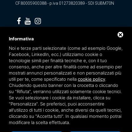
CF.80005900388 - p.iva 01273820389 - SDI SUBM70N
Privacy policy
Informativa
Noi e terze parti selezionate (come ad esempio Google,
Facebook, LinkedIn, ecc.) utilizziamo cookie o
tecnologie simili per finalità tecniche e, con il tuo
consenso, anche per altre finalità come ad esempio per
mostrati annunci personalizzati e non personalizzati più
utili per te, come specificato nella
cookie policy
.
Chiudendo questo banner con la crocetta o cliccando
su "Rifiuta", verranno utilizzati solamente cookie tecnici.
Se vuoi selezionare i cookie da installare, clicca su
"Personalizza". Se preferisci, puoi acconsentire
Questo sito è protetto da Google reCAPTCHA v3,
Privacy Policy
e
Terms of Service
all'utilizzo di tutti i cookie, anche diversi da quelli tecnici,
di Google.
cliccando su "Accetta tutti". In qualsiasi momento potrai
modificare la scelta effettuata.