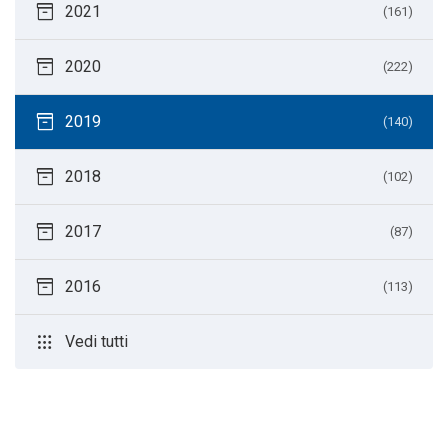
inventory_2
2021
(161)
inventory_2
2020
(222)
inventory_2
2019
(140)
inventory_2
2018
(102)
inventory_2
2017
(87)
inventory_2
2016
(113)
apps
Vedi tutti