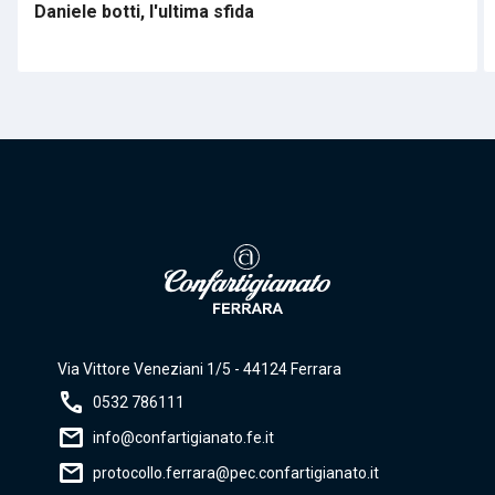
Daniele botti, l'ultima sfida
Via Vittore Veneziani 1/5 - 44124 Ferrara
call
0532 786111
mail
info@confartigianato.fe.it
mail
protocollo.ferrara@pec.confartigianato.it