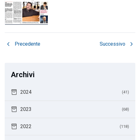
chevron_left
chevron_right
Precedente
Successivo
Archivi
inventory_2
2024
(41)
inventory_2
2023
(68)
inventory_2
2022
(118)