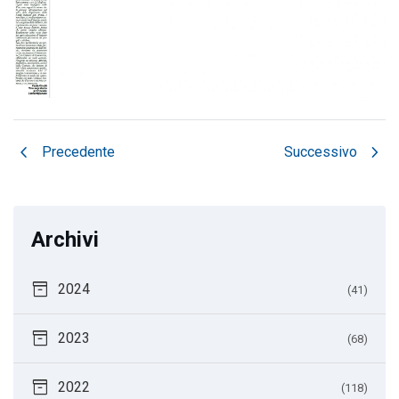
chevron_left
chevron_right
Precedente
Successivo
Archivi
inventory_2
2024
(41)
inventory_2
2023
(68)
inventory_2
2022
(118)