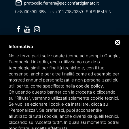
mail
protocollo.ferrara@pec.confartigianato.it
CF.80005900388 - p.iva 01273820389 - SDI SUBM70N
Privacy policy
Informativa
Noi e terze parti selezionate (come ad esempio Google,
Facebook, LinkedIn, ecc.) utilizziamo cookie o
tecnologie simili per finalità tecniche e, con il tuo
consenso, anche per altre finalità come ad esempio per
mostrati annunci personalizzati e non personalizzati più
utili per te, come specificato nella
cookie policy
.
Chiudendo questo banner con la crocetta o cliccando
su "Rifiuta", verranno utilizzati solamente cookie tecnici.
Se vuoi selezionare i cookie da installare, clicca su
"Personalizza". Se preferisci, puoi acconsentire
Questo sito è protetto da Google reCAPTCHA v3,
Privacy Policy
e
Terms of Service
all'utilizzo di tutti i cookie, anche diversi da quelli tecnici,
di Google.
cliccando su "Accetta tutti". In qualsiasi momento potrai
modificare la scelta effettuata.