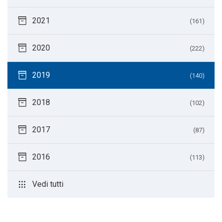
inventory_2
2021
(161)
inventory_2
2020
(222)
inventory_2
2019
(140)
inventory_2
2018
(102)
inventory_2
2017
(87)
inventory_2
2016
(113)
apps
Vedi tutti