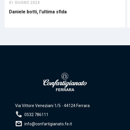
01 GIUGNO 2024
Daniele botti, l'ultima sfida
Via Vittore Veneziani 1/5 - 44124 Ferrara
call
0532 786111
mail
info@confartigianato.fe.it