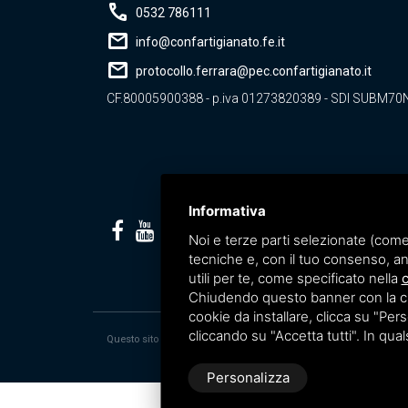
call
0532 786111
mail
info@confartigianato.fe.it
mail
protocollo.ferrara@pec.confartigianato.it
CF.80005900388 - p.iva 01273820389 - SDI SUBM70
Informativa
Noi e terze parti selezionate (come
tecniche e, con il tuo consenso, an
utili per te, come specificato nella
c
Chiudendo questo banner con la croc
cookie da installare, clicca su "Perso
cliccando su "Accetta tutti". In qua
Questo sito è protetto da Google reCAPTCHA v3,
Privacy Policy
e
Personalizza