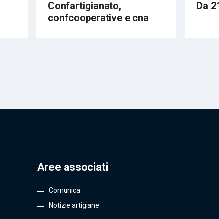
Confartigianato,
Da 21
confcooperative e cna
Aree associati
Comunica
Notizie artigiane