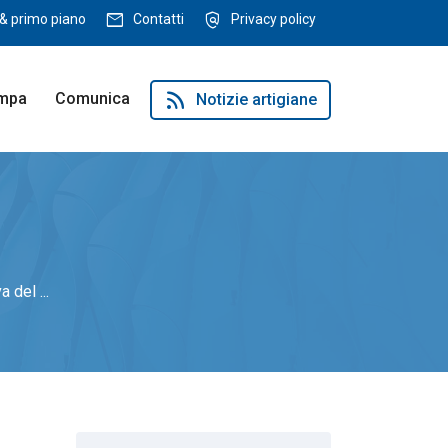
mail
policy
& primo piano
Contatti
Privacy policy
rss_feed
ampa
Comunica
Notizie artigiane
 del ...