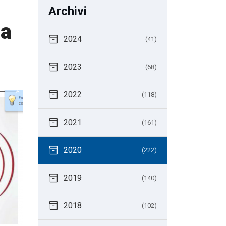
Archivi
la
inventory_2
2024
(41)
inventory_2
2023
(68)
inventory_2
2022
(118)
inventory_2
2021
(161)
inventory_2
2020
(222)
inventory_2
2019
(140)
inventory_2
2018
(102)