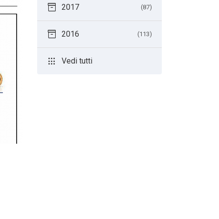
inventory_2
2017
(87)
inventory_2
2016
(113)
apps
Vedi tutti