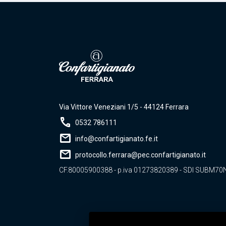
Via Vittore Veneziani 1/5 - 44124 Ferrara
call
0532 786111
mail
info@confartigianato.fe.it
mail
protocollo.ferrara@pec.confartigianato.it
CF.80005900388 - p.iva 01273820389 - SDI SUBM70