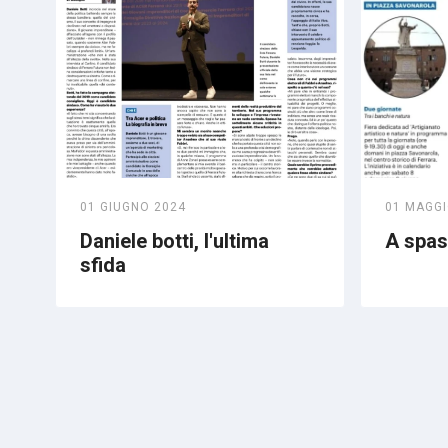
01 GIUGNO 2024
01 MAGGI
Daniele botti, l'ultima
A spass
sfida