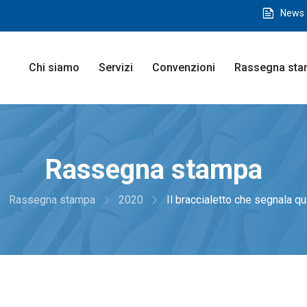
feed
News 
Chi siamo
Servizi
Convenzioni
Rassegna st
Rassegna stampa
_next
navigate_next
navigate_next
Rassegna stampa
2020
Il braccialetto che segnala qua