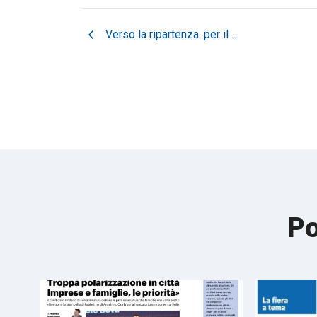
chevron_left
Verso la ripartenza. per il ...
Po