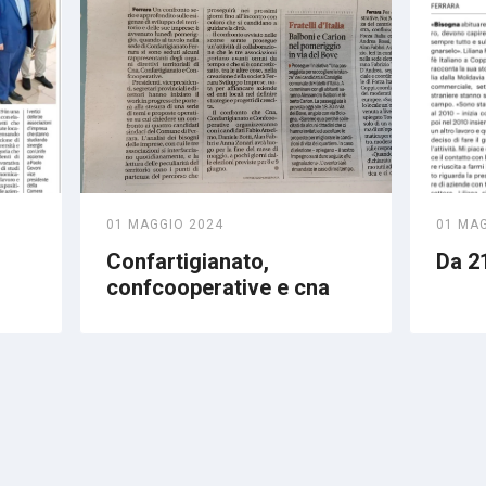
01 MAGGIO 2024
01 MA
Confartigianato,
Da 21
confcooperative e cna