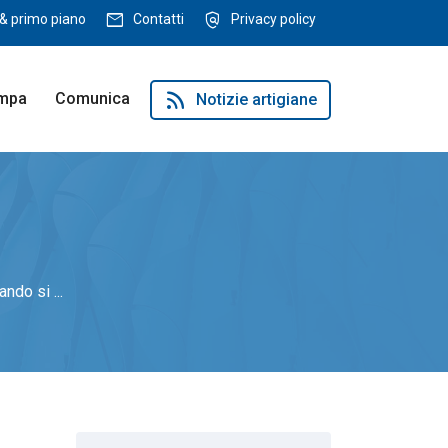
mail
policy
& primo piano
Contatti
Privacy policy
rss_feed
ampa
Comunica
Notizie artigiane
ndo si ...