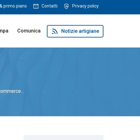
mail
policy
& primo piano
Contatti
Privacy policy
rss_feed
ampa
Comunica
Notizie artigiane
-commerce...