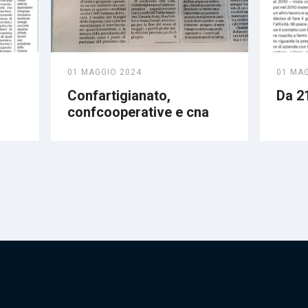
01 MAGGIO 2024
01 MA
Confartigianato,
Da 21
confcooperative e cna