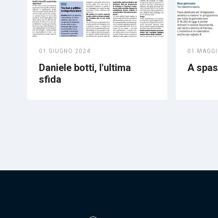
01 GIUGNO 2024
01 MAGGI
Daniele botti, l'ultima
A spass
sfida