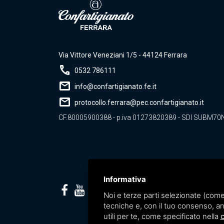
Via Vittore Veneziani 1/5 - 44124 Ferrara
call
0532 786111
mail
info@confartigianato.fe.it
mail
protocollo.ferrara@pec.confartigianato.it
CF.80005900388 - p.iva 01273820389 - SDI SUBM70
Informativa
Noi e terze parti selezionate (come
tecniche e, con il tuo consenso, an
utili per te, come specificato nella
c