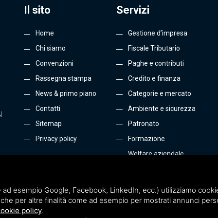
Il sito
Servizi
Home
Gestione d’impresa
Chi siamo
Fiscale Tributario
Convenzioni
Paghe e contributi
Rassegna stampa
Credito e finanza
News & primo piano
Categorie e mercato
Contatti
Ambiente e sicurezza
N
Sitemap
Patronato
Privacy policy
Formazione
Welfare aziendale
Energia e Gas
Tutti i servizi
 ad esempio Google, Facebook, LinkedIn, ecc.) utilizziamo cookie o
che per altre finalità come ad esempio per mostrati annunci perso
ookie policy
.