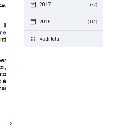
inventory_2
2017
(87)
inventory_2
2016
(113)
apps
Vedi tutti
chevron_right
..