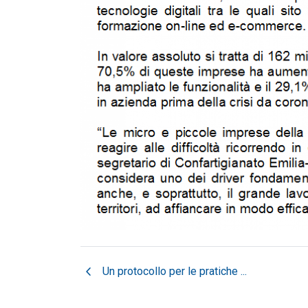
chevron_left
Un protocollo per le pratiche ...