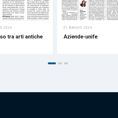
O 2024
01 MAGGIO 2024
o tra arti antiche
Aziende-unife