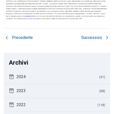
chevron_left
chevron_right
Precedente
Successivo
Archivi
inventory_2
2024
(41)
inventory_2
2023
(68)
inventory_2
2022
(118)