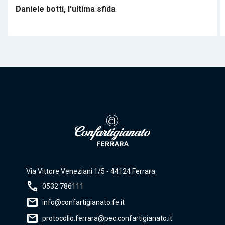
Daniele botti, l'ultima sfida
Via Vittore Veneziani 1/5 - 44124 Ferrara
call
0532 786111
mail
info@confartigianato.fe.it
mail
protocollo.ferrara@pec.confartigianato.it