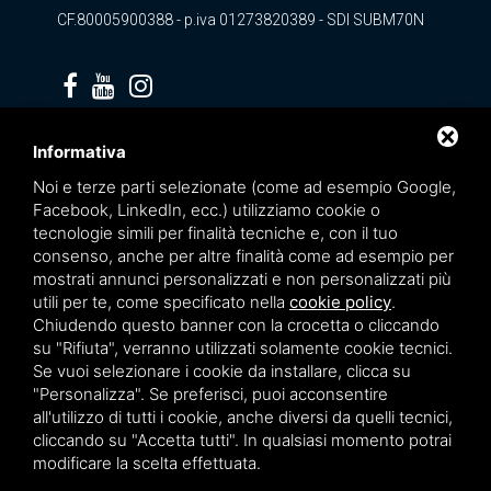
CF.80005900388 - p.iva 01273820389 - SDI SUBM70N
Privacy policy
Informativa
Noi e terze parti selezionate (come ad esempio Google,
Facebook, LinkedIn, ecc.) utilizziamo cookie o
tecnologie simili per finalità tecniche e, con il tuo
consenso, anche per altre finalità come ad esempio per
mostrati annunci personalizzati e non personalizzati più
utili per te, come specificato nella
cookie policy
.
Chiudendo questo banner con la crocetta o cliccando
su "Rifiuta", verranno utilizzati solamente cookie tecnici.
Se vuoi selezionare i cookie da installare, clicca su
"Personalizza". Se preferisci, puoi acconsentire
Questo sito è protetto da Google reCAPTCHA v3,
Privacy Policy
e
Terms of Service
all'utilizzo di tutti i cookie, anche diversi da quelli tecnici,
di Google.
cliccando su "Accetta tutti". In qualsiasi momento potrai
modificare la scelta effettuata.