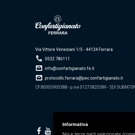
Via Vittore Veneziani 1/5 - 44124 Ferrara
call
0532 786111
mail
info@confartigianato.fe.it
mail
protocollo.ferrara@pec.confartigianato.it
CF.80005900388 - p.iva 01273820389 - SDI SUBM70
Informativa
Noi e terze parti selezionate (come