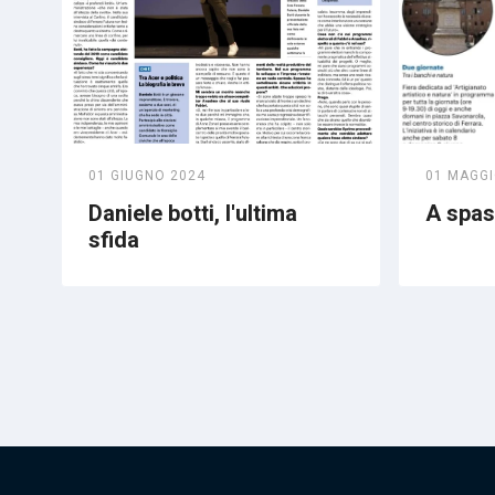
01 GIUGNO 2024
01 MAGGI
Daniele botti, l'ultima
A spass
sfida