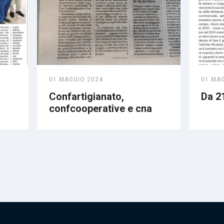
01 MAGGIO 2024
01 MA
Confartigianato,
Da 21
confcooperative e cna