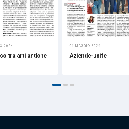
O 2024
01 MAGGIO 2024
o tra arti antiche
Aziende-unife