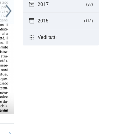
inventory_2
2017
(87)
inventory_2
2016
(113)
apps
Vedi tutti