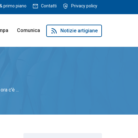
mail
policy
& primo piano
Contatti
Privacy policy
rss_feed
ampa
Comunica
Notizie artigiane
ra c'è ...