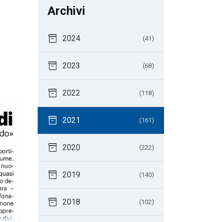
Archivi
inventory_2
2024
(41)
inventory_2
2023
(68)
inventory_2
2022
(118)
inventory_2
2021
(161)
inventory_2
2020
(222)
inventory_2
2019
(140)
inventory_2
2018
(102)