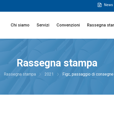
feed
News 
Chi siamo
Servizi
Convenzioni
Rassegna st
Rassegna stampa
e_next
navigate_next
navigate_next
Rassegna stampa
2021
Figc, passaggio di consegne o