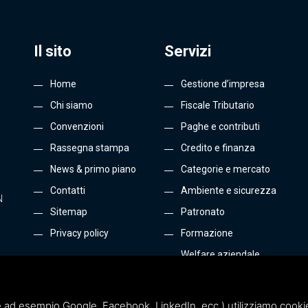
Il sito
Servizi
Home
Gestione d’impresa
Chi siamo
Fiscale Tributario
Convenzioni
Paghe e contributi
Rassegna stampa
Credito e finanza
News & primo piano
Categorie e mercato
Contatti
Ambiente e sicurezza
N
Sitemap
Patronato
Privacy policy
Formazione
Welfare aziendale
Energia e Gas
Tutti i servizi
 ad esempio Google, Facebook, LinkedIn, ecc.) utilizziamo cookie o