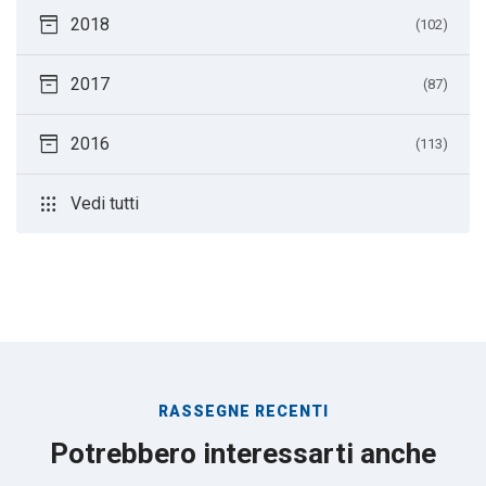
inventory_2
2018
(102)
inventory_2
2017
(87)
inventory_2
2016
(113)
apps
Vedi tutti
RASSEGNE RECENTI
Potrebbero interessarti anche