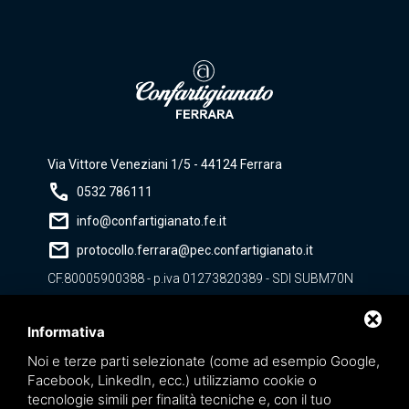
Via Vittore Veneziani 1/5 - 44124 Ferrara
call
0532 786111
mail
info@confartigianato.fe.it
mail
protocollo.ferrara@pec.confartigianato.it
CF.80005900388 - p.iva 01273820389 - SDI SUBM70N
Informativa
Noi e terze parti selezionate (come ad esempio Google,
Facebook, LinkedIn, ecc.) utilizziamo cookie o
Privacy policy
tecnologie simili per finalità tecniche e, con il tuo