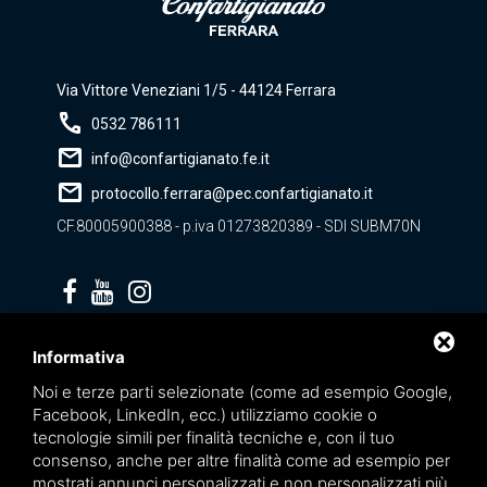
Via Vittore Veneziani 1/5 - 44124 Ferrara
call
0532 786111
mail
info@confartigianato.fe.it
mail
protocollo.ferrara@pec.confartigianato.it
CF.80005900388 - p.iva 01273820389 - SDI SUBM70N
Privacy policy
Informativa
Noi e terze parti selezionate (come ad esempio Google,
Facebook, LinkedIn, ecc.) utilizziamo cookie o
tecnologie simili per finalità tecniche e, con il tuo
consenso, anche per altre finalità come ad esempio per
mostrati annunci personalizzati e non personalizzati più