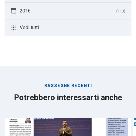
inventory_2
2016
(113)
apps
Vedi tutti
RASSEGNE RECENTI
Potrebbero interessarti anche