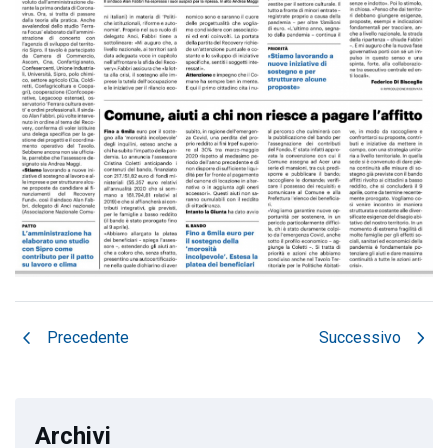
chevron_left
chevron_right
Precedente
Successivo
Archivi