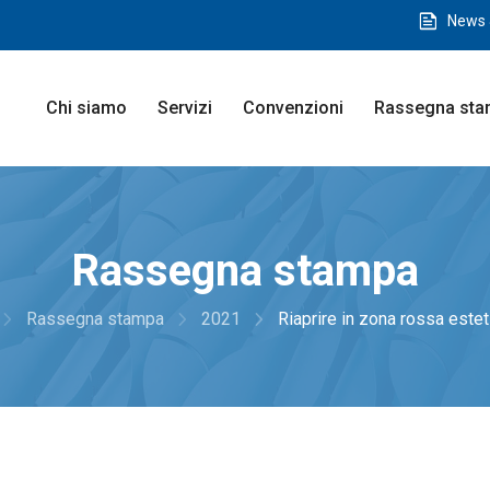
feed
News 
Chi siamo
Servizi
Convenzioni
Rassegna st
Rassegna stampa
vigate_next
navigate_next
navigate_next
Rassegna stampa
2021
Riaprire in zona rossa esteti