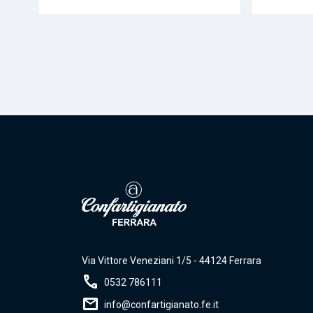
Via Vittore Veneziani 1/5 - 44124 Ferrara
call
0532 786111
mail
info@confartigianato.fe.it