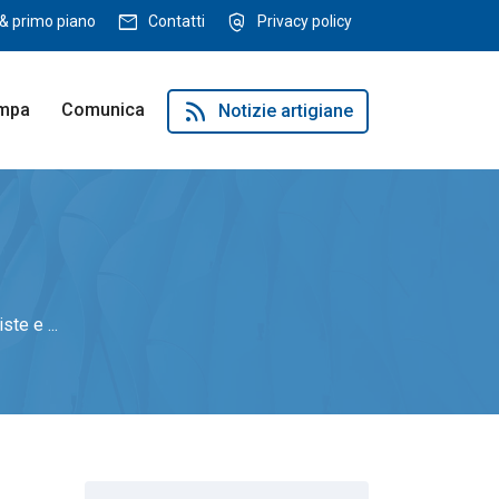
mail
policy
& primo piano
Contatti
Privacy policy
rss_feed
ampa
Comunica
Notizie artigiane
ste e ...