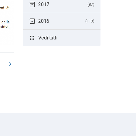
inventory_2
2017
(87)
inventory_2
2016
(113)
apps
Vedi tutti
chevron_right
...