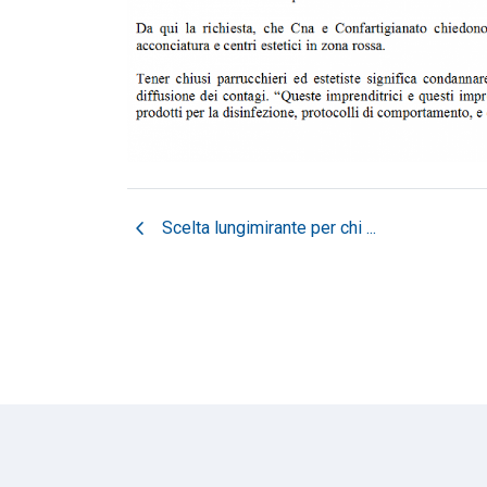
chevron_left
Scelta lungimirante per chi ...