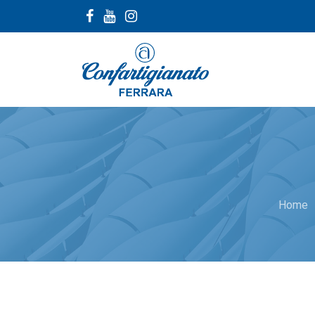
na
Home