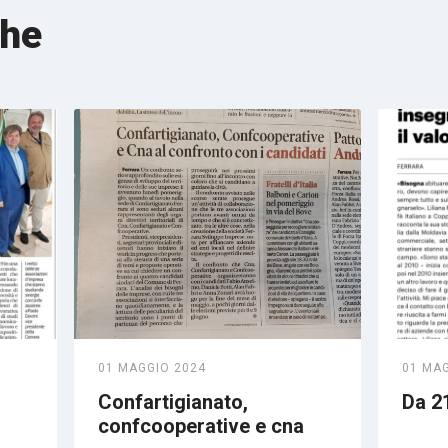
che
01 MAGGIO 2024
01 MA
Confartigianato,
Da 21
confcooperative e cna