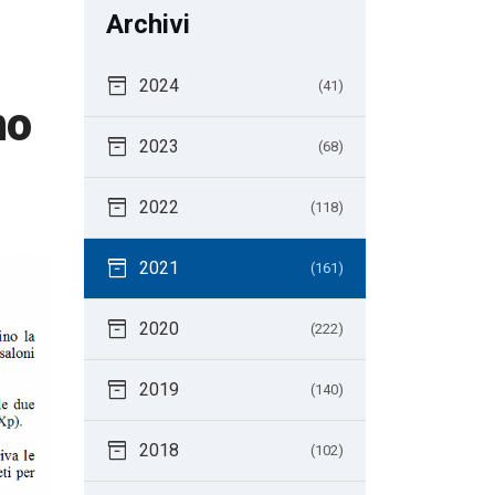
Archivi
inventory_2
2024
(41)
no
inventory_2
2023
(68)
inventory_2
2022
(118)
inventory_2
2021
(161)
inventory_2
2020
(222)
inventory_2
2019
(140)
inventory_2
2018
(102)