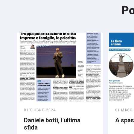
Po
01 GIUGNO 2024
01 MAGGI
Daniele botti, l'ultima
A spass
sfida