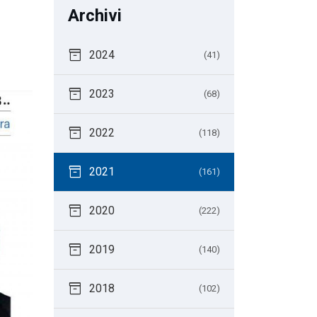
Archivi
inventory_2
2024
(41)
inventory_2
2023
(68)
inventory_2
2022
(118)
inventory_2
2021
(161)
inventory_2
2020
(222)
inventory_2
2019
(140)
inventory_2
2018
(102)