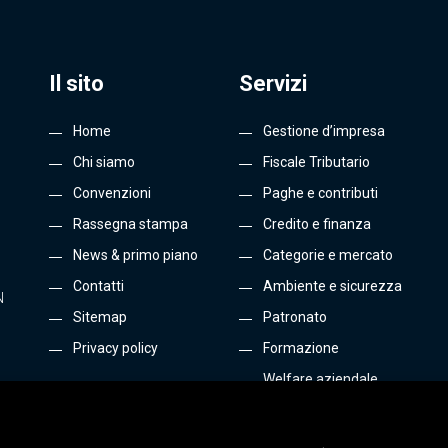
Il sito
Servizi
Home
Gestione d’impresa
Chi siamo
Fiscale Tributario
Convenzioni
Paghe e contributi
Rassegna stampa
Credito e finanza
News & primo piano
Categorie e mercato
Contatti
Ambiente e sicurezza
N
Sitemap
Patronato
Privacy policy
Formazione
Welfare aziendale
Energia e Gas
Tutti i servizi