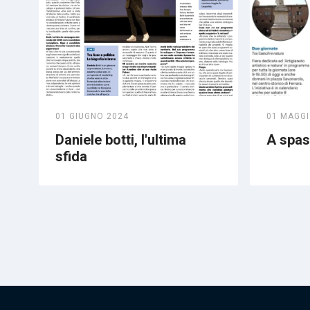
01 GIUGNO 2024
01 MAGGI
Daniele botti, l'ultima
A spass
sfida