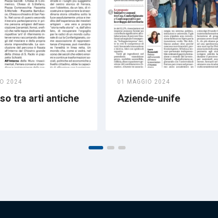
O 2024
01 MAGGIO 2024
o tra arti antiche
Aziende-unife