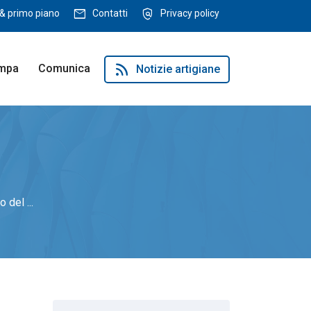
mail
policy
& primo piano
Contatti
Privacy policy
rss_feed
ampa
Comunica
Notizie artigiane
 del ...