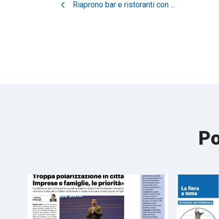
chevron_left
Riaprono bar e ristoranti con ...
Po