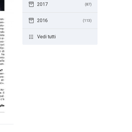
inventory_2
2017
(87)
inventory_2
2016
(113)
apps
Vedi tutti