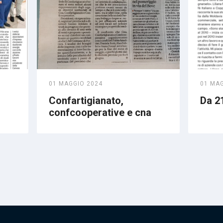
01 MAGGIO 2024
01 MA
Confartigianato,
Da 21
confcooperative e cna