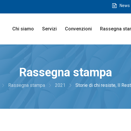
feed
News 
Chi siamo
Servizi
Convenzioni
Rassegna st
Rassegna stampa
navigate_next
navigate_next
navigate_next
Rassegna stampa
2021
Storie di chi resiste, Il Resto