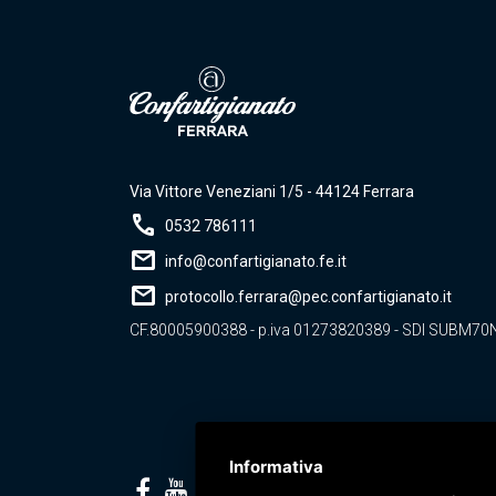
Via Vittore Veneziani 1/5 - 44124 Ferrara
call
0532 786111
mail
info@confartigianato.fe.it
mail
protocollo.ferrara@pec.confartigianato.it
CF.80005900388 - p.iva 01273820389 - SDI SUBM70
Informativa