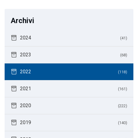
Archivi
inventory_2
2024
(41)
inventory_2
2023
(68)
inventory_2
2022
(118)
inventory_2
2021
(161)
inventory_2
2020
(222)
inventory_2
2019
(140)