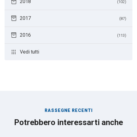
inventory_2
2018
(102)
inventory_2
2017
(87)
inventory_2
2016
(113)
apps
Vedi tutti
RASSEGNE RECENTI
Potrebbero interessarti anche