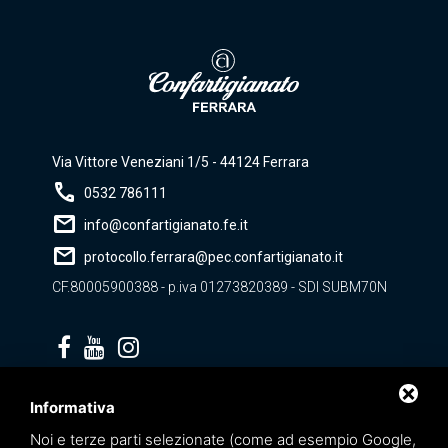
Via Vittore Veneziani 1/5 - 44124 Ferrara
call
0532 786111
mail
info@confartigianato.fe.it
mail
protocollo.ferrara@pec.confartigianato.it
CF.80005900388 - p.iva 01273820389 - SDI SUBM70N
Privacy policy
Informativa
Noi e terze parti selezionate (come ad esempio Google,