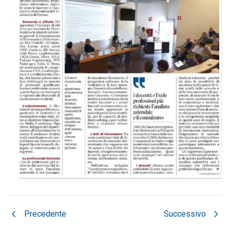
chevron_left
chevron_right
Precedente
Successivo