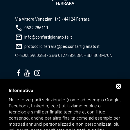
Via Vittore Veneziani 1/5 - 44124 Ferrara
call
0532 786111
mail
info@confartigianato.fe.it
mail
protocollo.ferrara@pec.confartigianato.it
CF.80005900388 - p.iva 01273820389 - SDI SUBM70N
Privacy policy
Informativa
Noi e terze parti selezionate (come ad esempio Google,
Facebook, LinkedIn, ecc.) utilizziamo cookie o
tecnologie simili per finalità tecniche e, con il tuo
consenso, anche per altre finalità come ad esempio per
mostrati annunci personalizzati e non personalizzati più