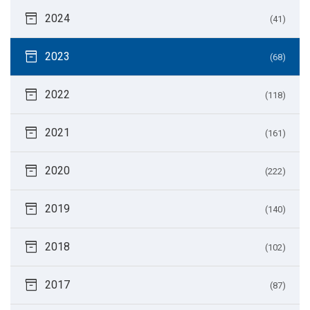
inventory_2
2024
(41)
inventory_2
2023
(68)
inventory_2
2022
(118)
inventory_2
2021
(161)
inventory_2
2020
(222)
inventory_2
2019
(140)
inventory_2
2018
(102)
inventory_2
2017
(87)