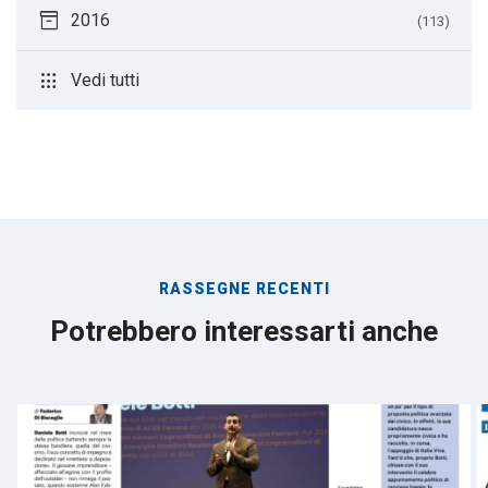
inventory_2
2016
(113)
apps
Vedi tutti
RASSEGNE RECENTI
Potrebbero interessarti anche