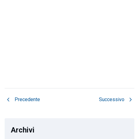
chevron_left
chevron_right
Precedente
Successivo
Archivi