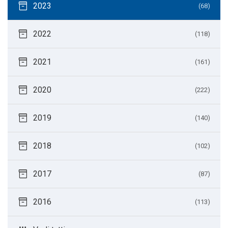
inventory_2
2023
(68)
inventory_2
2022
(118)
inventory_2
2021
(161)
inventory_2
2020
(222)
inventory_2
2019
(140)
inventory_2
2018
(102)
inventory_2
2017
(87)
inventory_2
2016
(113)