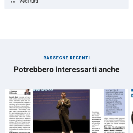
apps
Vedi tutti
RASSEGNE RECENTI
Potrebbero interessarti anche