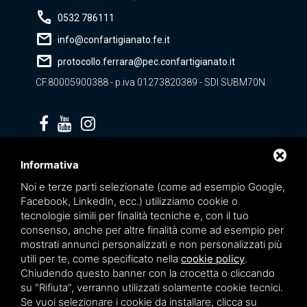
call
0532 786111
mail
info@confartigianato.fe.it
mail
protocollo.ferrara@pec.confartigianato.it
CF.80005900388 - p.iva 01273820389 - SDI SUBM70N
Privacy policy
Informativa
Noi e terze parti selezionate (come ad esempio Google,
Facebook, LinkedIn, ecc.) utilizziamo cookie o
tecnologie simili per finalità tecniche e, con il tuo
consenso, anche per altre finalità come ad esempio per
mostrati annunci personalizzati e non personalizzati più
utili per te, come specificato nella
cookie policy
.
Chiudendo questo banner con la crocetta o cliccando
su "Rifiuta", verranno utilizzati solamente cookie tecnici.
Se vuoi selezionare i cookie da installare, clicca su