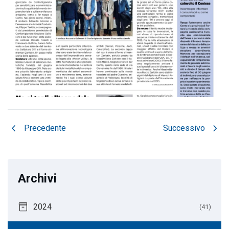
chevron_left
chevron_right
Precedente
Successivo
Archivi
inventory_2
2024
(41)