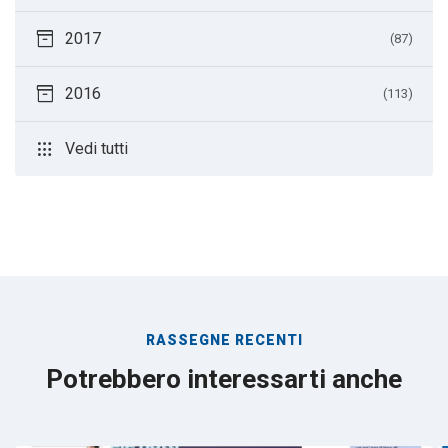
inventory_2
2017
(87)
inventory_2
2016
(113)
apps
Vedi tutti
RASSEGNE RECENTI
Potrebbero interessarti anche