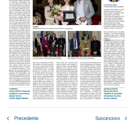
chevron_left
chevron_right
Precedente
Successivo