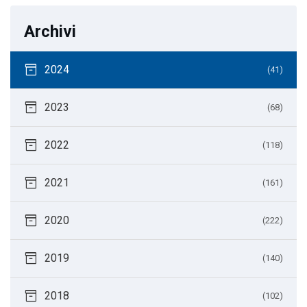
Archivi
inventory_2
2024
(41)
inventory_2
2023
(68)
inventory_2
2022
(118)
inventory_2
2021
(161)
inventory_2
2020
(222)
inventory_2
2019
(140)
inventory_2
2018
(102)