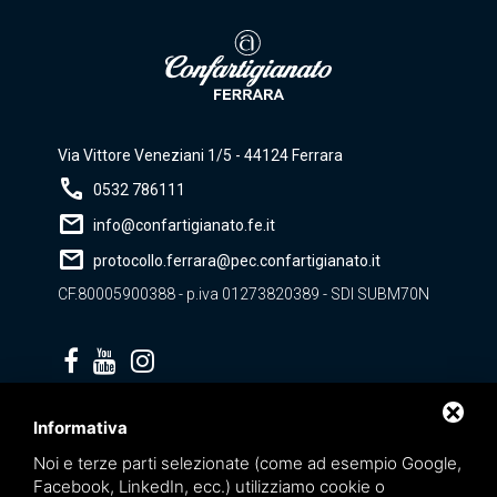
Via Vittore Veneziani 1/5 - 44124 Ferrara
call
0532 786111
mail
info@confartigianato.fe.it
mail
protocollo.ferrara@pec.confartigianato.it
CF.80005900388 - p.iva 01273820389 - SDI SUBM70N
Privacy policy
Informativa
Noi e terze parti selezionate (come ad esempio Google,
Facebook, LinkedIn, ecc.) utilizziamo cookie o