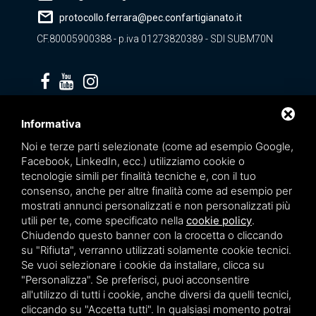
mail
protocollo.ferrara@pec.confartigianato.it
CF.80005900388 - p.iva 01273820389 - SDI SUBM70N
Privacy policy
Informativa
Noi e terze parti selezionate (come ad esempio Google,
Facebook, LinkedIn, ecc.) utilizziamo cookie o
tecnologie simili per finalità tecniche e, con il tuo
consenso, anche per altre finalità come ad esempio per
mostrati annunci personalizzati e non personalizzati più
utili per te, come specificato nella
cookie policy
.
Chiudendo questo banner con la crocetta o cliccando
su "Rifiuta", verranno utilizzati solamente cookie tecnici.
Se vuoi selezionare i cookie da installare, clicca su
"Personalizza". Se preferisci, puoi acconsentire
Questo sito è protetto da Google reCAPTCHA v3,
Privacy Policy
e
Terms of Service
all'utilizzo di tutti i cookie, anche diversi da quelli tecnici,
di Google.
cliccando su "Accetta tutti". In qualsiasi momento potrai