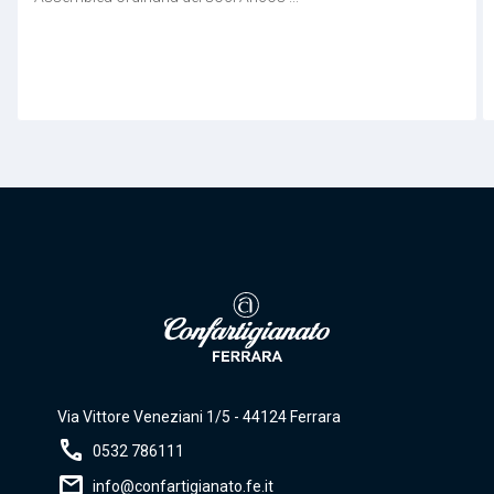
Via Vittore Veneziani 1/5 - 44124 Ferrara
call
0532 786111
mail
info@confartigianato.fe.it