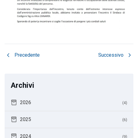
chevron_left
chevron_right
Precedente
Successivo
Archivi
inventory_2
2026
(4)
inventory_2
2025
(6)
inventory_2
2024
(9)