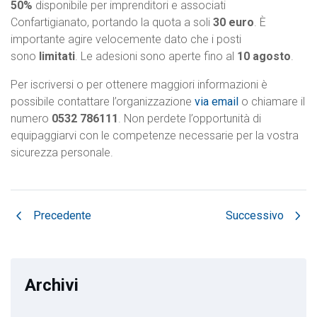
50%
disponibile per imprenditori e associati
Confartigianato, portando la quota a soli
30 euro
. È
importante agire velocemente dato che i posti
sono
limitati
. Le adesioni sono aperte fino al
10 agosto
.
Per iscriversi o per ottenere maggiori informazioni è
possibile contattare l’organizzazione
via email
o chiamare il
numero
0532 786111
. Non perdete l’opportunità di
equipaggiarvi con le competenze necessarie per la vostra
sicurezza personale.
chevron_left
chevron_right
Precedente
Successivo
Archivi