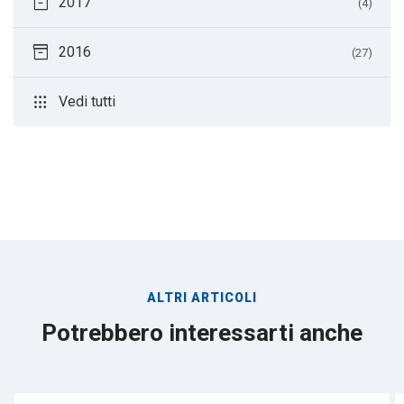
inventory_2
2017
(4)
inventory_2
2016
(27)
apps
Vedi tutti
ALTRI ARTICOLI
Potrebbero interessarti anche