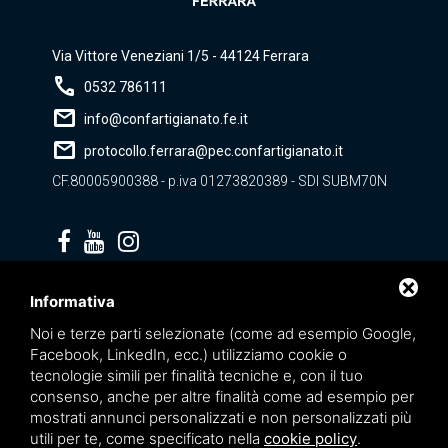
Via Vittore Veneziani 1/5 - 44124 Ferrara
call
0532 786111
mail
info@confartigianato.fe.it
mail
protocollo.ferrara@pec.confartigianato.it
CF.80005900388 - p.iva 01273820389 - SDI SUBM70N
Privacy policy
Informativa
Noi e terze parti selezionate (come ad esempio Google,
Facebook, LinkedIn, ecc.) utilizziamo cookie o
tecnologie simili per finalità tecniche e, con il tuo
consenso, anche per altre finalità come ad esempio per
mostrati annunci personalizzati e non personalizzati più
utili per te, come specificato nella
cookie policy
.