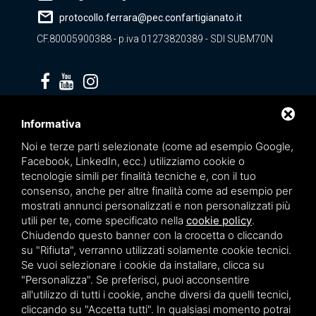
mail
protocollo.ferrara@pec.confartigianato.it
CF.80005900388 - p.iva 01273820389 - SDI SUBM70N
Privacy policy
Informativa
Noi e terze parti selezionate (come ad esempio Google,
Facebook, LinkedIn, ecc.) utilizziamo cookie o
tecnologie simili per finalità tecniche e, con il tuo
consenso, anche per altre finalità come ad esempio per
mostrati annunci personalizzati e non personalizzati più
utili per te, come specificato nella
cookie policy
.
Chiudendo questo banner con la crocetta o cliccando
su "Rifiuta", verranno utilizzati solamente cookie tecnici.
Se vuoi selezionare i cookie da installare, clicca su
"Personalizza". Se preferisci, puoi acconsentire
Questo sito è protetto da Google reCAPTCHA v3,
Privacy Policy
e
Terms of Service
all'utilizzo di tutti i cookie, anche diversi da quelli tecnici,
di Google.
cliccando su "Accetta tutti". In qualsiasi momento potrai