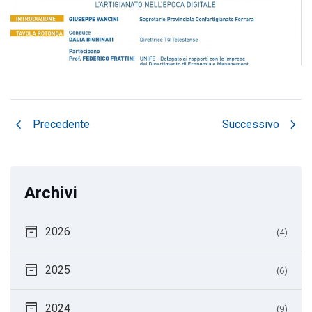
chevron_left
chevron_right
Precedente
Successivo
Archivi
inventory_2
2026
(4)
inventory_2
2025
(6)
inventory_2
2024
(9)