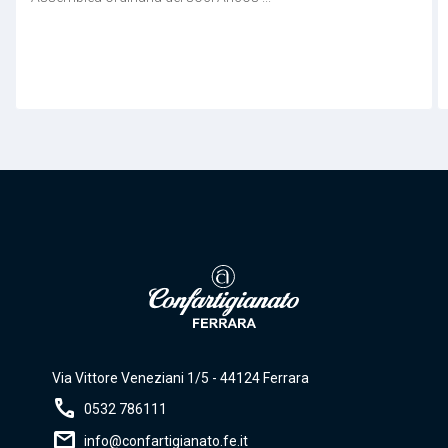
Via Vittore Veneziani 1/5 - 44124 Ferrara
call
0532 786111
mail
info@confartigianato.fe.it