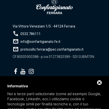
Via Vittore Veneziani 1/5 - 44124 Ferrara
call
0532 786111
mail
info@confartigianato.fe.it
mail
protocollo.ferrara@pec.confartigianato.it
CF.80005900388 - p.iva 01273820389 - SDI SUBM70N
Privacy policy
Informativa
Noi e terze parti selezionate (come ad esempio Google,
Facebook, LinkedIn, ecc.) utilizziamo cookie o
tecnologie simili per finalità tecniche e, con il tuo