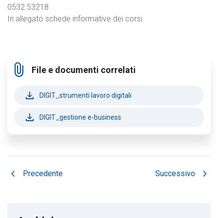
0532.53218
In allegato schede informative dei corsi.
attach_file
File e documenti correlati
file_download
DIGIT_strumenti lavoro digitali
file_download
DIGIT_gestione e-business
chevron_left
chevron_right
Precedente
Successivo