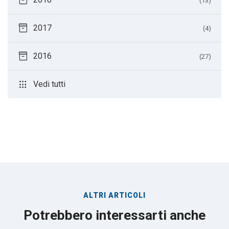
inventory_2
(13)
inventory_2
2017
(4)
inventory_2
2016
(27)
apps
Vedi tutti
ALTRI ARTICOLI
Potrebbero interessarti anche