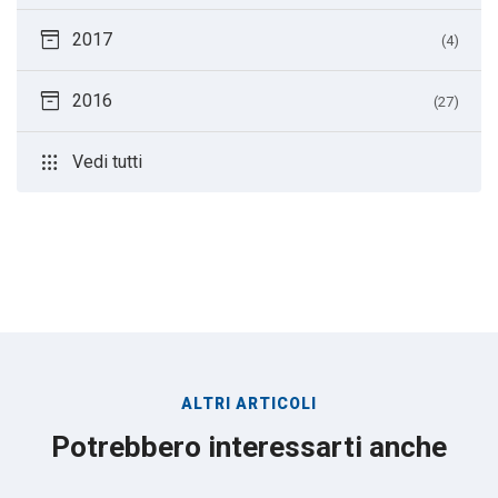
inventory_2
2017
(4)
inventory_2
2016
(27)
apps
Vedi tutti
ALTRI ARTICOLI
Potrebbero interessarti anche