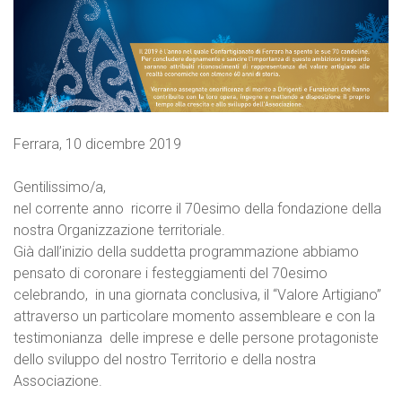
Ferrara, 10 dicembre 2019
Gentilissimo/a,
nel corrente anno ricorre il 70esimo della fondazione della
nostra Organizzazione territoriale.
Già dall’inizio della suddetta programmazione abbiamo
pensato di coronare i festeggiamenti del 70esimo
celebrando, in una giornata conclusiva, il “Valore Artigiano”
attraverso un particolare momento assembleare e con la
testimonianza delle imprese e delle persone protagoniste
dello sviluppo del nostro Territorio e della nostra
Associazione.