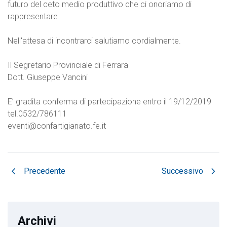
futuro del ceto medio produttivo che ci onoriamo di
rappresentare.
Nell'attesa di incontrarci salutiamo cordialmente.
Il Segretario Provinciale di Ferrara
Dott. Giuseppe Vancini
E’ gradita conferma di partecipazione entro il 19/12/2019
tel.0532/786111
eventi@confartigianato.fe.it
chevron_left
chevron_right
Precedente
Successivo
Archivi