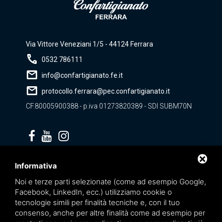
Via Vittore Veneziani 1/5 - 44124 Ferrara
call
0532 786111
mail
info@confartigianato.fe.it
mail
protocollo.ferrara@pec.confartigianato.it
CF.80005900388 - p.iva 01273820389 - SDI SUBM70N
Privacy policy
Informativa
Noi e terze parti selezionate (come ad esempio Google,
Facebook, LinkedIn, ecc.) utilizziamo cookie o
tecnologie simili per finalità tecniche e, con il tuo
consenso, anche per altre finalità come ad esempio per