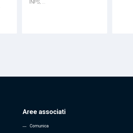
INPS, ...
i
Aree associati
Comunica