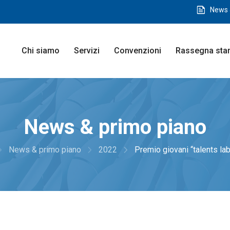
feed
News 
Chi siamo
Servizi
Convenzioni
Rassegna st
News & primo piano
te_next
navigate_next
navigate_next
News & primo piano
2022
Premio giovani “talents lab 