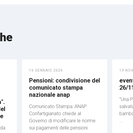
che
16 GENNAIO 2026
19 NO
Pensioni: condivisione del
even
comunicato stampa
26/1
nazionale anap
"Una P
".
Comunicato Stampa: ANAP
salvat
el
Confartigianato chiede al
bambol
le
Governo di modificare le norme
...
ida
sui pagamenti delle pensioni