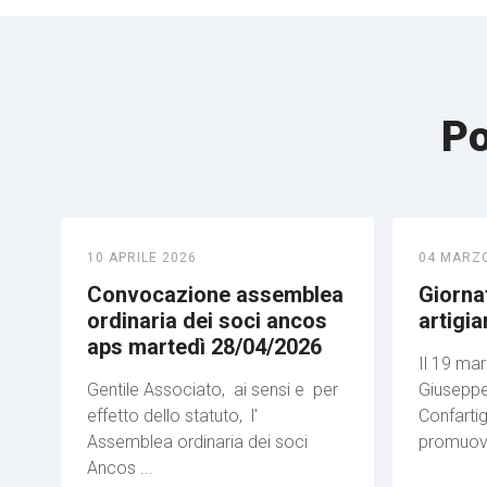
Po
10 APRILE 2026
04 MARZ
Convocazione assemblea
Giornat
ordinaria dei soci ancos
artigi
aps martedì 28/04/2026
Il 19 mar
Gentile Associato, ai sensi e per
Giuseppe
effetto dello statuto, l'
Confartig
Assemblea ordinaria dei soci
promuove 
Ancos ...