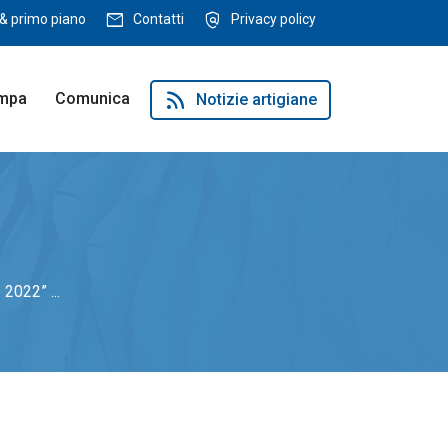
mail
policy
& primo piano
Contatti
Privacy policy
rss_feed
ampa
Comunica
Notizie artigiane
2022” ...