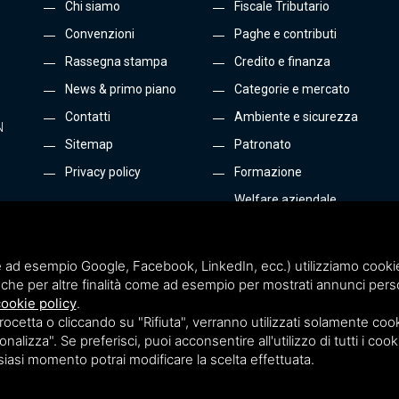
Chi siamo
Fiscale Tributario
Convenzioni
Paghe e contributi
Rassegna stampa
Credito e finanza
News & primo piano
Categorie e mercato
Contatti
Ambiente e sicurezza
N
Sitemap
Patronato
Privacy policy
Formazione
Welfare aziendale
Energia e Gas
Tutti i servizi
 ad esempio Google, Facebook, LinkedIn, ecc.) utilizziamo cookie o
che per altre finalità come ad esempio per mostrati annunci perso
ookie policy
.
etta o cliccando su "Rifiuta", verranno utilizzati solamente cooki
nalizza". Se preferisci, puoi acconsentire all'utilizzo di tutti i cook
lsiasi momento potrai modificare la scelta effettuata.
Terms of Service
di Google.