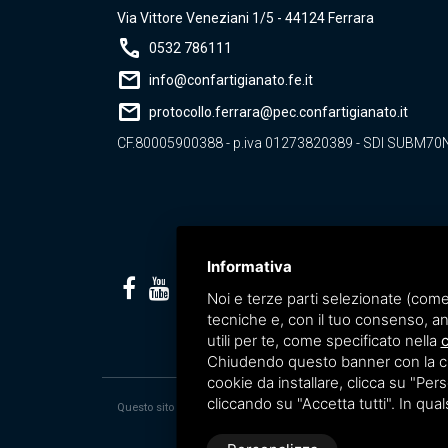
Via Vittore Veneziani 1/5 - 44124 Ferrara
call
0532 786111
mail
info@confartigianato.fe.it
mail
protocollo.ferrara@pec.confartigianato.it
CF.80005900388 - p.iva 01273820389 - SDI SUBM70
Informativa
Noi e terze parti selezionate (come
tecniche e, con il tuo consenso, an
utili per te, come specificato nella
c
Chiudendo questo banner con la croc
cookie da installare, clicca su "Perso
cliccando su "Accetta tutti". In qua
Questo sito è protetto da Google reCAPTCHA v3,
Privacy Policy
e