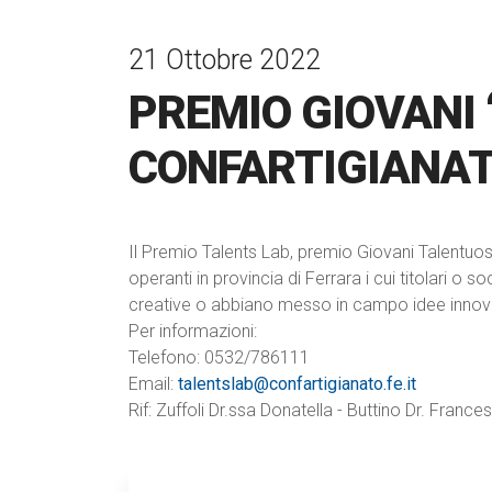
21 Ottobre 2022
PREMIO GIOVANI 
CONFARTIGIANAT
Il Premio Talents Lab, premio Giovani Talentuos
operanti in provincia di Ferrara i cui titolari o 
creative o abbiano messo in campo idee innovat
Per informazioni:
Telefono: 0532/786111
Email:
talentslab@confartigianato.fe.it
Rif: Zuffoli Dr.ssa Donatella - Buttino Dr. France