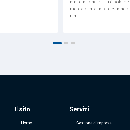
imprenditoriale non è solo nel
mercato, ma nella gestione d
ritmi ...
Il sito
Servizi
Home
Gestione d’impresa