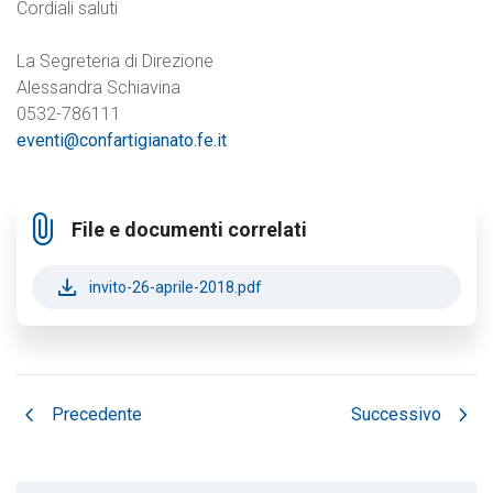
Cordiali saluti
La Segreteria di Direzione
Alessandra Schiavina
0532-786111
eventi@confartigianato.fe.it
attach_file
File e documenti correlati
file_download
invito-26-aprile-2018.pdf
chevron_left
chevron_right
Precedente
Successivo