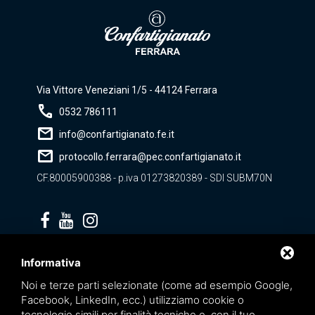
Via Vittore Veneziani 1/5 - 44124 Ferrara
call
0532 786111
mail
info@confartigianato.fe.it
mail
protocollo.ferrara@pec.confartigianato.it
CF.80005900388 - p.iva 01273820389 - SDI SUBM70N
Privacy policy
Informativa
Noi e terze parti selezionate (come ad esempio Google,
Facebook, LinkedIn, ecc.) utilizziamo cookie o
tecnologie simili per finalità tecniche e, con il tuo