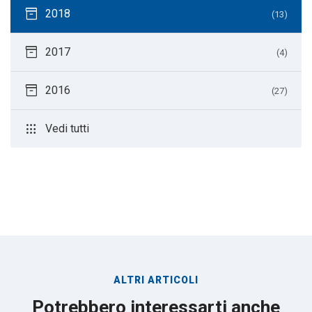
inventory_2
2018
(13)
inventory_2
2017
(4)
inventory_2
2016
(27)
apps
Vedi tutti
ALTRI ARTICOLI
Potrebbero interessarti anche