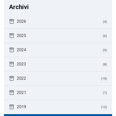
Archivi
inventory_2
2026
(4)
inventory_2
2025
(6)
inventory_2
2024
(9)
inventory_2
2023
(8)
inventory_2
2022
(19)
inventory_2
2021
(7)
inventory_2
2019
(15)