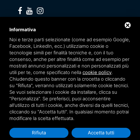
Privacy policy
Informativa
Noi e terze parti selezionate (come ad esempio Google,
Facebook, LinkedIn, ecc.) utilizziamo cookie o
tecnologie simili per finalità tecniche e, con il tuo
consenso, anche per altre finalità come ad esempio per
mostrati annunci personalizzati e non personalizzati più
utili per te, come specificato nella
cookie policy
.
Chiudendo questo banner con la crocetta o cliccando
su "Rifiuta", verranno utilizzati solamente cookie tecnici.
Se vuoi selezionare i cookie da installare, clicca su
"Personalizza". Se preferisci, puoi acconsentire
Questo sito è protetto da Google reCAPTCHA v3,
Privacy Policy
e
Terms of Service
all'utilizzo di tutti i cookie, anche diversi da quelli tecnici,
di Google.
cliccando su "Accetta tutti". In qualsiasi momento potrai
modificare la scelta effettuata.
Rifiuta
Accetta tutti