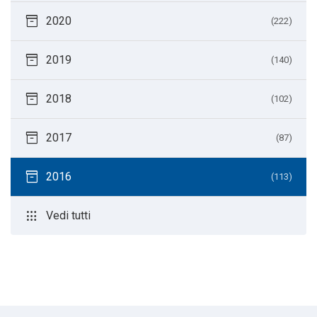
inventory_2
2020
(222)
inventory_2
2019
(140)
inventory_2
2018
(102)
inventory_2
2017
(87)
inventory_2
2016
(113)
apps
Vedi tutti