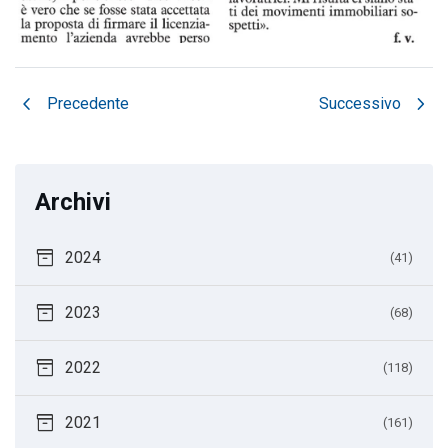
chevron_left
chevron_right
Precedente
Successivo
Archivi
inventory_2
2024
(41)
inventory_2
2023
(68)
inventory_2
2022
(118)
inventory_2
2021
(161)