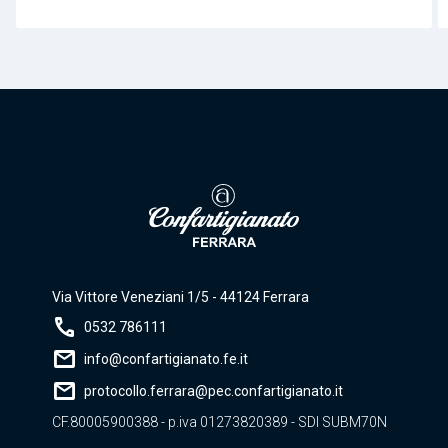
Via Vittore Veneziani 1/5 - 44124 Ferrara
call
0532 786111
mail
info@confartigianato.fe.it
mail
protocollo.ferrara@pec.confartigianato.it
CF.80005900388 - p.iva 01273820389 - SDI SUBM70N