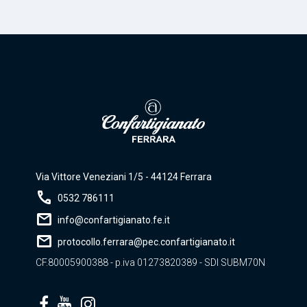
Via Vittore Veneziani 1/5 - 44124 Ferrara
call
0532 786111
mail
info@confartigianato.fe.it
mail
protocollo.ferrara@pec.confartigianato.it
CF.80005900388 - p.iva 01273820389 - SDI SUBM70N