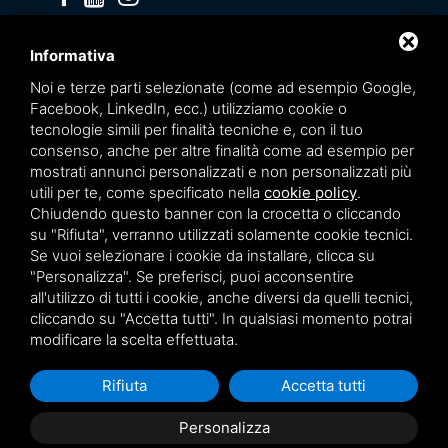
Privacy policy
Informativa
Noi e terze parti selezionate (come ad esempio Google,
Facebook, LinkedIn, ecc.) utilizziamo cookie o
tecnologie simili per finalità tecniche e, con il tuo
consenso, anche per altre finalità come ad esempio per
mostrati annunci personalizzati e non personalizzati più
utili per te, come specificato nella
cookie policy
.
Chiudendo questo banner con la crocetta o cliccando
su "Rifiuta", verranno utilizzati solamente cookie tecnici.
Se vuoi selezionare i cookie da installare, clicca su
"Personalizza". Se preferisci, puoi acconsentire
Questo sito è protetto da Google reCAPTCHA v3,
Privacy Policy
e
Terms of Service
all'utilizzo di tutti i cookie, anche diversi da quelli tecnici,
di Google.
cliccando su "Accetta tutti". In qualsiasi momento potrai
modificare la scelta effettuata.
Rifiuta
Accetta tutti
Personalizza