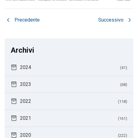
chevron_left
chevron_right
Precedente
Successivo
Archivi
inventory_2
2024
(41)
inventory_2
2023
(68)
inventory_2
2022
(118)
inventory_2
2021
(161)
inventory_2
2020
(222)