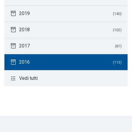
inventory_2
2019
(140)
inventory_2
2018
(102)
inventory_2
2017
(87)
inventory_2
2016
(113)
apps
Vedi tutti