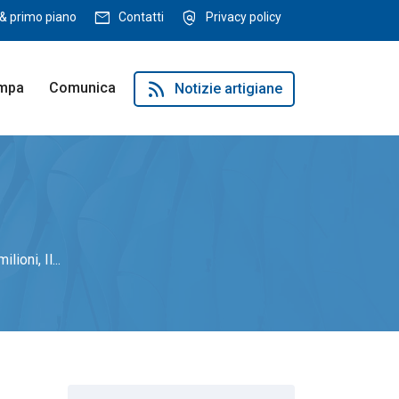
mail
policy
& primo piano
Contatti
Privacy policy
rss_feed
ampa
Comunica
Notizie artigiane
ioni, Il...