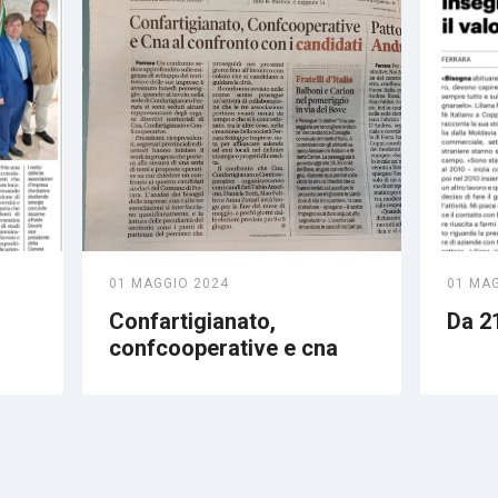
01 MAGGIO 2024
01 MA
Confartigianato,
Da 21
confcooperative e cna