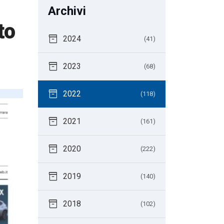
Archivi
to
inventory_2
2024
(41)
inventory_2
2023
(68)
inventory_2
2022
(118)
inventory_2
2021
(161)
inventory_2
2020
(222)
inventory_2
2019
(140)
inventory_2
2018
(102)