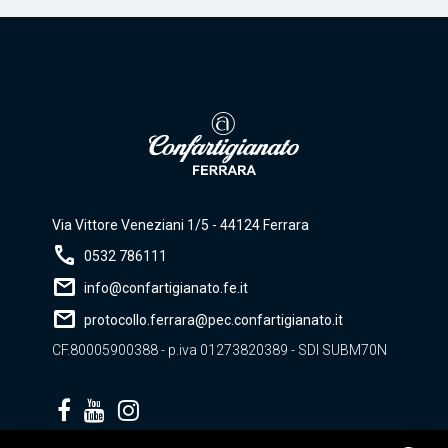
Via Vittore Veneziani 1/5 - 44124 Ferrara
call
0532 786111
mail
info@confartigianato.fe.it
mail
protocollo.ferrara@pec.confartigianato.it
CF.80005900388 - p.iva 01273820389 - SDI SUBM70N