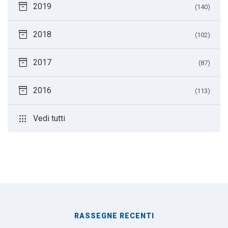
inventory_2
2019
(140)
inventory_2
2018
(102)
inventory_2
2017
(87)
inventory_2
2016
(113)
apps
Vedi tutti
RASSEGNE RECENTI