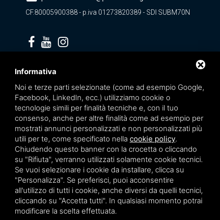
CF.80005900388 - p.iva 01273820389 - SDI SUBM70N
Privacy policy
Informativa
Noi e terze parti selezionate (come ad esempio Google,
Facebook, LinkedIn, ecc.) utilizziamo cookie o
tecnologie simili per finalità tecniche e, con il tuo
consenso, anche per altre finalità come ad esempio per
mostrati annunci personalizzati e non personalizzati più
utili per te, come specificato nella
cookie policy
.
Chiudendo questo banner con la crocetta o cliccando
su "Rifiuta", verranno utilizzati solamente cookie tecnici.
Se vuoi selezionare i cookie da installare, clicca su
"Personalizza". Se preferisci, puoi acconsentire
Questo sito è protetto da Google reCAPTCHA v3,
Privacy Policy
e
Terms of Service
all'utilizzo di tutti i cookie, anche diversi da quelli tecnici,
di Google.
cliccando su "Accetta tutti". In qualsiasi momento potrai
modificare la scelta effettuata.