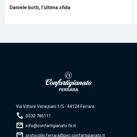
Daniele botti, l'ultima sfida
Via Vittore Veneziani 1/5 - 44124 Ferrara
call
0532 786111
mail
info@confartigianato.fe.it
mail
protocollo.ferrara@pec.confartigianato.it