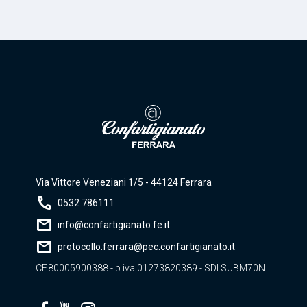
Via Vittore Veneziani 1/5 - 44124 Ferrara
call
0532 786111
mail
info@confartigianato.fe.it
mail
protocollo.ferrara@pec.confartigianato.it
CF.80005900388 - p.iva 01273820389 - SDI SUBM70N