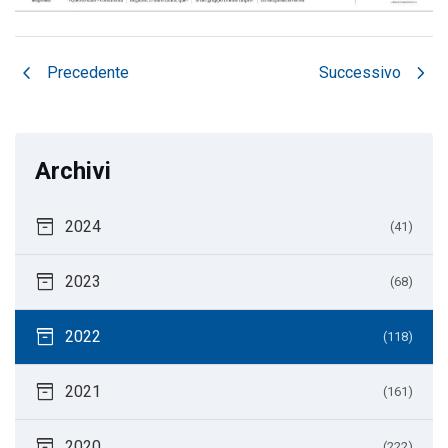
chevron_left
chevron_right
Precedente
Successivo
Archivi
inventory_2
2024
(41)
inventory_2
2023
(68)
inventory_2
2022
(118)
inventory_2
2021
(161)
inventory_2
2020
(222)