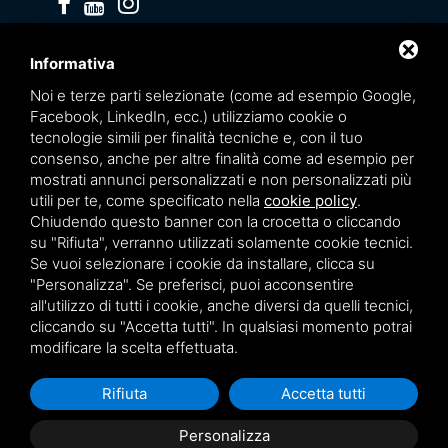
Privacy policy
Informativa
Noi e terze parti selezionate (come ad esempio Google,
Facebook, LinkedIn, ecc.) utilizziamo cookie o
tecnologie simili per finalità tecniche e, con il tuo
consenso, anche per altre finalità come ad esempio per
mostrati annunci personalizzati e non personalizzati più
utili per te, come specificato nella
cookie policy
.
Chiudendo questo banner con la crocetta o cliccando
su "Rifiuta", verranno utilizzati solamente cookie tecnici.
Se vuoi selezionare i cookie da installare, clicca su
"Personalizza". Se preferisci, puoi acconsentire
Questo sito è protetto da Google reCAPTCHA v3,
Privacy Policy
e
Terms of Service
all'utilizzo di tutti i cookie, anche diversi da quelli tecnici,
di Google.
cliccando su "Accetta tutti". In qualsiasi momento potrai
modificare la scelta effettuata.
Rifiuta
Accetta tutti
Personalizza