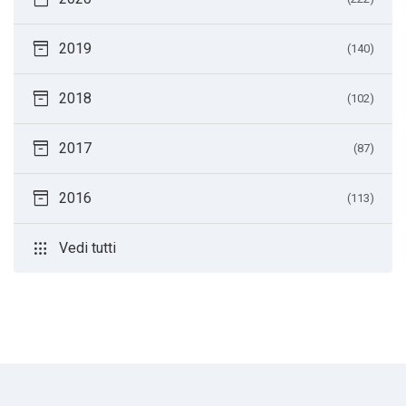
inventory_2
2019
(140)
inventory_2
2018
(102)
inventory_2
2017
(87)
inventory_2
2016
(113)
apps
Vedi tutti