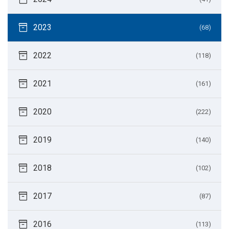
inventory_2
2023
(68)
inventory_2
2022
(118)
inventory_2
2021
(161)
inventory_2
2020
(222)
inventory_2
2019
(140)
inventory_2
2018
(102)
inventory_2
2017
(87)
inventory_2
2016
(113)