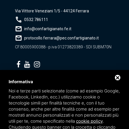
Via Vittore Veneziani 1/5 - 44124 Ferrara
call
0532 786111
mail
info@confartigianato.fe.it
mail
protocollo.ferrara@pec.confartigianato.it
CF.80005900388 - p.iva 01273820389 - SDI SUBM70N
Privacy policy
Informativa
Noi e terze parti selezionate (come ad esempio Google,
Facebook, LinkedIn, ecc.) utilizziamo cookie o
tecnologie simili per finalità tecniche e, con il tuo
consenso, anche per altre finalità come ad esempio per
mostrati annunci personalizzati e non personalizzati più
utili per te, come specificato nella
cookie policy
.
Chiudendo questo banner con la crocetta o cliccando