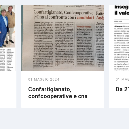
01 MAGGIO 2024
01 MA
Confartigianato,
Da 21
confcooperative e cna