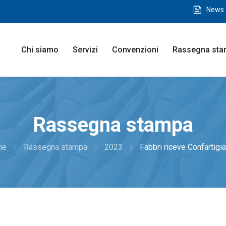
feed
News 
Chi siamo
Servizi
Convenzioni
Rassegna st
Rassegna stampa
navigate_next
navigate_next
navigate_next
me
Rassegna stampa
2023
Fabbri riceve Confartigi