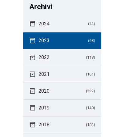
Archivi
inventory_2
2024
(41)
inventory_2
2023
(68)
inventory_2
2022
(118)
inventory_2
2021
(161)
inventory_2
2020
(222)
inventory_2
2019
(140)
inventory_2
2018
(102)