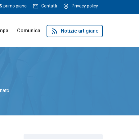
mail
policy
& primo piano
Contatti
Privacy policy
rss_feed
ampa
Comunica
Notizie artigiane
anato