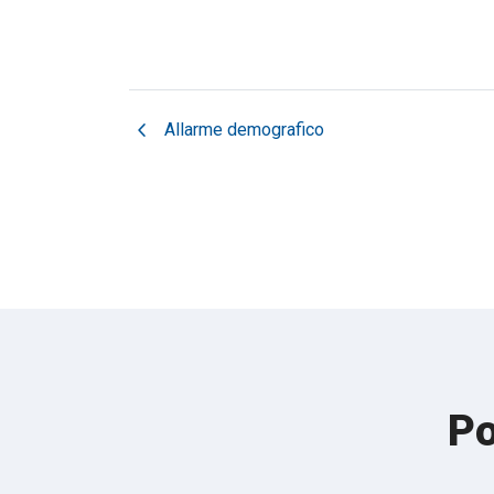
chevron_left
Allarme demografico
Po