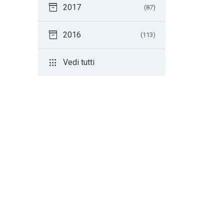
inventory_2
2017
(87)
inventory_2
2016
(113)
apps
Vedi tutti