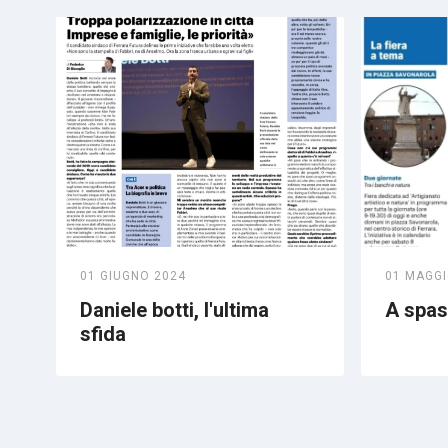
01 GIUGNO 2024
01 MAGGI
Daniele botti, l'ultima
A spass
sfida