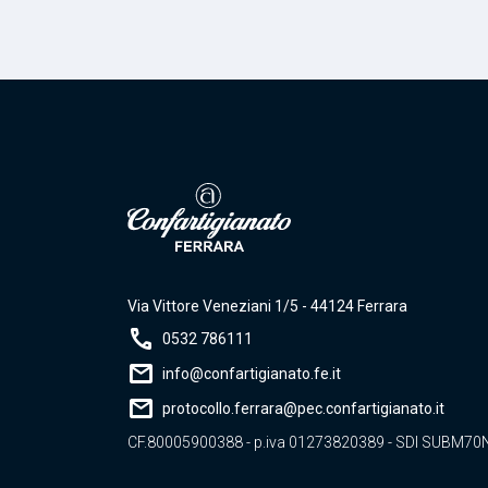
Via Vittore Veneziani 1/5 - 44124 Ferrara
call
0532 786111
mail
info@confartigianato.fe.it
mail
protocollo.ferrara@pec.confartigianato.it
CF.80005900388 - p.iva 01273820389 - SDI SUBM70