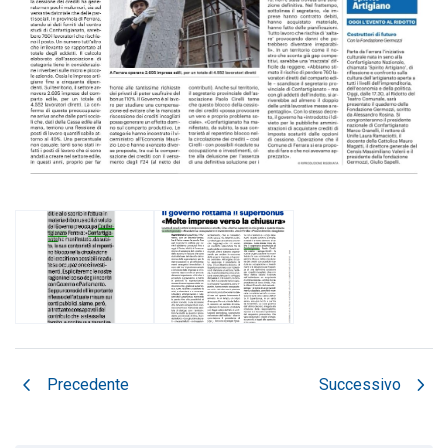
chevron_left
chevron_right
Precedente
Successivo