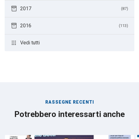
inventory_2
2017
(87)
inventory_2
2016
(113)
apps
Vedi tutti
RASSEGNE RECENTI
Potrebbero interessarti anche