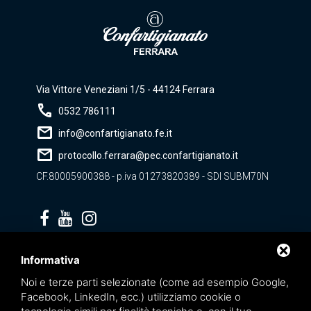
Via Vittore Veneziani 1/5 - 44124 Ferrara
call
0532 786111
mail
info@confartigianato.fe.it
mail
protocollo.ferrara@pec.confartigianato.it
CF.80005900388 - p.iva 01273820389 - SDI SUBM70N
Privacy policy
Informativa
Noi e terze parti selezionate (come ad esempio Google,
Facebook, LinkedIn, ecc.) utilizziamo cookie o